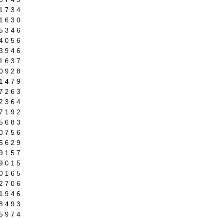
7 3 4
6 3 0
3 4 6
0 5 6
9 4 6
6 3 7
9 2 8
4 7 9
2 6 3
3 6 4
1 9 2
6 8 3
7 5 6
6 2 9
1 5 7
0 1 5
1 6 5
7 0 6
9 4 6
4 9 3
9 7 4