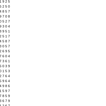
9 2 5
2 5 0
8 5 7
7 0 8
5 2 7
3 0 4
9 5 1
5 1 7
5 8 7
0 5 7
6 9 5
6 0 4
3 6 1
0 3 9
1 5 3
7 6 4
9 6 4
9 8 6
5 9 7
8 5 9
6 7 9
2 6 7