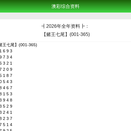
澳彩综合资料
┫
2026年全年资料┣：
【赌王七尾】(001-365)
七尾】(001-365)
6 9 3
7 3 4
3 2 1
2 0 9
1 8 7
5 4 3
4 6 7
1 5 3
9 4 8
5 2 9
2 4 1
2 3 7
5 1 4
9 2 5