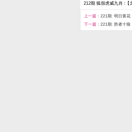
212期 狐假虎威九肖 :
上一篇：
221期: 明日黄
下一篇：
221期: 胜者十