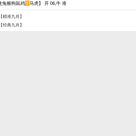
【龙兔猴狗鼠鸡
牛
马虎】 开 06,牛 准
花【精准九肖】
狼【经典九肖】