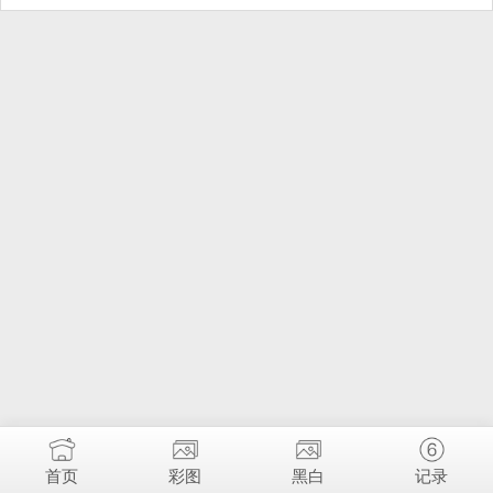
首页
彩图
黑白
记录