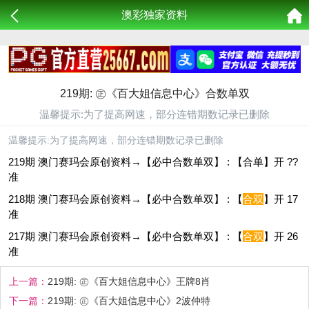
澳彩独家资料
219期: ㊣《百大姐信息中心》合数单双
温馨提示:为了提高网速，部分连错期数记录已删除
温馨提示:为了提高网速，部分连错期数记录已删除
219期 澳门赛玛会原创资料→【必中合数单双】 : 【合单】开 ??
准
218期 澳门赛玛会原创资料→【必中合数单双】 : 【
合双
】开 17
准
217期 澳门赛玛会原创资料→【必中合数单双】 : 【
合双
】开 26
准
上一篇：
219期: ㊣《百大姐信息中心》王牌8肖
下一篇：
219期: ㊣《百大姐信息中心》2波仲特