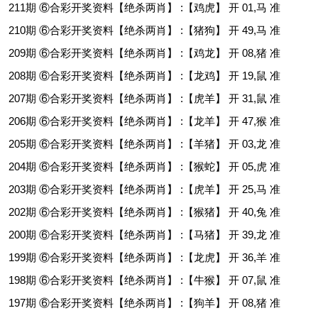
211期 ⑥合彩开奖资料【绝杀两肖】 :【鸡虎】 开 01,马 准
210期 ⑥合彩开奖资料【绝杀两肖】 :【猪狗】 开 49,马 准
209期 ⑥合彩开奖资料【绝杀两肖】 :【鸡龙】 开 08,猪 准
208期 ⑥合彩开奖资料【绝杀两肖】 :【龙鸡】 开 19,鼠 准
207期 ⑥合彩开奖资料【绝杀两肖】 :【虎羊】 开 31,鼠 准
206期 ⑥合彩开奖资料【绝杀两肖】 :【龙羊】 开 47,猴 准
205期 ⑥合彩开奖资料【绝杀两肖】 :【羊猪】 开 03,龙 准
204期 ⑥合彩开奖资料【绝杀两肖】 :【猴蛇】 开 05,虎 准
203期 ⑥合彩开奖资料【绝杀两肖】 :【虎羊】 开 25,马 准
202期 ⑥合彩开奖资料【绝杀两肖】 :【猴猪】 开 40,兔 准
200期 ⑥合彩开奖资料【绝杀两肖】 :【马猪】 开 39,龙 准
199期 ⑥合彩开奖资料【绝杀两肖】 :【龙虎】 开 36,羊 准
198期 ⑥合彩开奖资料【绝杀两肖】 :【牛猴】 开 07,鼠 准
197期 ⑥合彩开奖资料【绝杀两肖】 :【狗羊】 开 08,猪 准