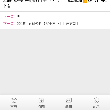
216期 ⑥合彩开奖资料【平二中二】 : 【03,29,26,
41
,39,47】 开1
个准
上一篇：
无
下一篇：
221期: 原创资料【买十不中】〖已更新〗
首页
彩图
黑白
记录