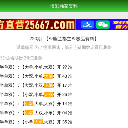
澳彩独家资料
220期: 【※幽兰郡主※极品资料】
温馨提示:为了提高网速，部分连错期数记录已删除
部分连错期数记录已删除
单双】 : 【大单,小单,大双】开 ?? 准
半单双】 : 【大双,小单,
大单
】开 43 准
半单双】 : 【大双,小双,
小单
】开 17 准
半单双】 : 【小双,小单,
大双
】开 26 准
半单双】 : 【
小双
,大单,大双】开 14 准
半单双】 : 【
小双
,大双,小单】开 04 准
半单双】 : 【小单,
大单
,大双】开 35 准