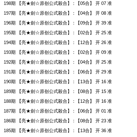
198期 【亮★劍☆原创公式殺合】 : 【05合】 开 07 准
197期 【亮★劍☆原创公式殺合】 : 【04合】 开 08 准
196期 【亮★劍☆原创公式殺合】 : 【09合】 开 39 准
195期 【亮★劍☆原创公式殺合】 : 【02合】 开 25 准
194期 【亮★劍☆原创公式殺合】 : 【12合】 开 26 准
193期 【亮★劍☆原创公式殺合】 : 【02合】 开 09 准
192期 【亮★劍☆原创公式殺合】 : 【04合】 开 25 准
191期 【亮★劍☆原创公式殺合】 : 【06合】 开 29 准
190期 【亮★劍☆原创公式殺合】 : 【13合】 开 16 准
189期 【亮★劍☆原创公式殺合】 : 【08合】 开 15 准
188期 【亮★劍☆原创公式殺合】 : 【12合】 开 16 准
187期 【亮★劍☆原创公式殺合】 : 【06合】 开 01 准
186期 【亮★劍☆原创公式殺合】 : 【08合】 开 23 准
185期 【亮★劍☆原创公式殺合】 : 【13合】 开 36 准