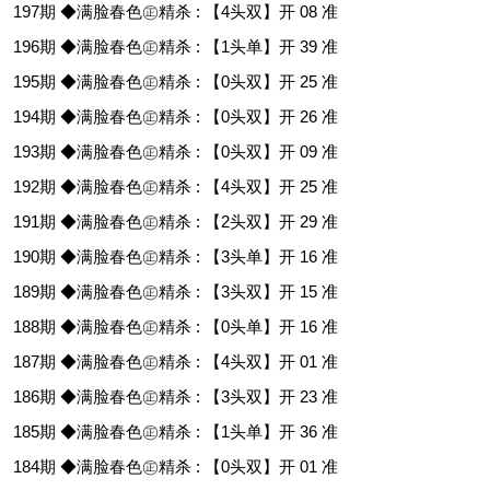
197期 ◆满脸春色㊣精杀 : 【4头双】开 08 准
196期 ◆满脸春色㊣精杀 : 【1头单】开 39 准
195期 ◆满脸春色㊣精杀 : 【0头双】开 25 准
194期 ◆满脸春色㊣精杀 : 【0头双】开 26 准
193期 ◆满脸春色㊣精杀 : 【0头双】开 09 准
192期 ◆满脸春色㊣精杀 : 【4头双】开 25 准
191期 ◆满脸春色㊣精杀 : 【2头双】开 29 准
190期 ◆满脸春色㊣精杀 : 【3头单】开 16 准
189期 ◆满脸春色㊣精杀 : 【3头双】开 15 准
188期 ◆满脸春色㊣精杀 : 【0头单】开 16 准
187期 ◆满脸春色㊣精杀 : 【4头双】开 01 准
186期 ◆满脸春色㊣精杀 : 【3头双】开 23 准
185期 ◆满脸春色㊣精杀 : 【1头单】开 36 准
184期 ◆满脸春色㊣精杀 : 【0头双】开 01 准