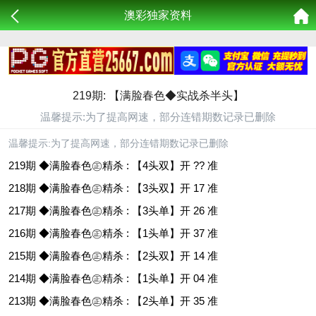
澳彩独家资料
219期: 【满脸春色◆实战杀半头】
温馨提示:为了提高网速，部分连错期数记录已删除
温馨提示:为了提高网速，部分连错期数记录已删除
219期 ◆满脸春色㊣精杀 : 【4头双】开 ?? 准
218期 ◆满脸春色㊣精杀 : 【3头双】开 17 准
217期 ◆满脸春色㊣精杀 : 【3头单】开 26 准
216期 ◆满脸春色㊣精杀 : 【1头单】开 37 准
215期 ◆满脸春色㊣精杀 : 【2头双】开 14 准
214期 ◆满脸春色㊣精杀 : 【1头单】开 04 准
213期 ◆满脸春色㊣精杀 : 【2头单】开 35 准