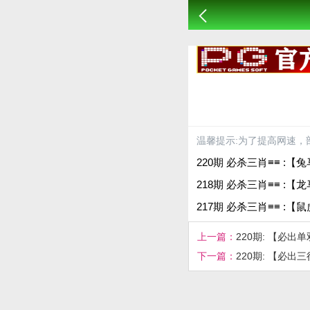
温馨提示:为了提高网速，
220期 必杀三肖≡≡ :【兔
218期 必杀三肖≡≡ :【龙
217期 必杀三肖≡≡ :【鼠
上一篇：
220期: 【必出
下一篇：
220期: 【必出