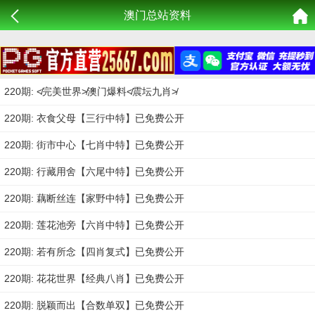
澳门总站资料
220期: ≮完美世界≯澳门爆料≮震坛九肖≯
220期: 衣食父母【三行中特】已免费公开
220期: 街市中心【七肖中特】已免费公开
220期: 行藏用舍【六尾中特】已免费公开
220期: 藕断丝连【家野中特】已免费公开
220期: 莲花池旁【六肖中特】已免费公开
220期: 若有所念【四肖复式】已免费公开
220期: 花花世界【经典八肖】已免费公开
220期: 脱颖而出【合数单双】已免费公开