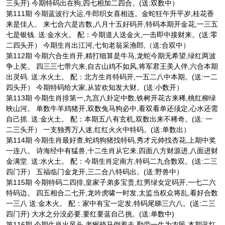
三头开) 今期特码出在狗,四七相加二四合。(送:双数中）
第111期 今期蓝波行大运,牛郎织女喜相连。金蛇狂午升平岁,桂花香
来是佳人。 来七合六是吉数,八月十五好码开,特码本期开金花,一三五
七是银钱. 送:金水火。 配：今期道人送金火,一击即中接财来。(送:零
二四头开） 今期生肖出江河,七旬老翁采渔郎,（送:合双中）
第112期 今期六合生肖开,精打细算是牛马,龙蛇今期无希望,绿红两波
争上奖。 四三三七带六来,自古山鸡不如风,将军君王美人伴,六合本期
出灵码. 送:水火土。 配：北方生肖特码开,一五二八中本期。(送:一二
四头开） 今期特码给大家,从皆欢知发大财。(送:小数开）
第113期 今期生肖排第一,九宫八卦定中数,铁树开花古来稀,桃红柳绿
映山河。 单数牛羊鸡猪开,双数兔马狗必中,看双看单还须定,心水还需
自己抓. 送:金火土。 配：本期五八有玄机,双数出来不稀奇。(送: 一
二三头开） 一支独秀万人迷,红红火火中特码。(送:单数出）
第114期 今期生肖最好查,蛇鸡狗猪找特码,秀才元帅找杏花,上期中奖
一连八。 诗海经中有猛兽,十二生肖从它来,四面八方财源进,八面进财
金满堂. 送:水火土。 配：今期生肖定南方,特码二九合数双。(送:二三
四门开） 五福临门金龙开,三二合八特码出。(送:野兽中）
第115期 今期特码二四排,皇家子弟多宝贵,红男绿女定码开,一七二六
特码边。 四五相合二七开,龙吟虎啸一时发,太监当权众将乱,看好合数
一三八 送:金木火。 配：家中有宝一定发,特码尾睇三六八。(送:二三
四门开) 大水之分没必要,要红要蓝自己挑。(送:单数中)
第116期 今期生肖出风头,老猴骑马倒着走,勤劳一生为农民,本期蓝红