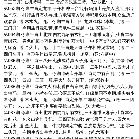
二三门开) 玄机特码一二三,看好四数连三特。(送:双数中）
第063期 今期生肖定龙羊,子午相冲三合出,特码猜出是美人,蓝红开出
生肖东。 排行生肖有机寻,北方歌谣南方调.特码定双出本期,众生所归
欢欢喜. 送:木水火。 配：今期生肖出二四,龙凤戏珠出本期。(送:一二
三门开） 今期生肖最勒劳,和尚敲钟三更起,（送:家畜中）
第064期 今期生肖出北方,四前九后有玄机,三五相乘又相合,生肖本命
带绿花。 春色红梅香万树,时享运到获大财,一中多有灵码来,银花有焰
万家春. 送:金火土。 配：十二生肖是大哥,子午相冲见零码。(送:二三
四门头开） 今期生肖出皇宫,猴儿捞月一场空。(送:六畜中）
第065期 今期生肖三八开,七步成诗真天子,烟花三月下江南,红绿特码
送彩民。 一字之机将军出,一八高中龙凤舞,一二生肖中五六,四大才子
中状元. 送:土金火。 配：今期特码应开单,生肖诗中有言明。(送:一二
四头开） 四加一三算一算,春天里头开红花。(送:双数中）
第066期 今期生肖金在头,梅花香自苦寒来,青山绿水好风光,六六大顺
出特码。 骂狗打鸡猪在笑,三心两意不成气,红绿相同不定期,赚多赚少
看今期. 送:木水火。 配：今期生肖定开单,牛羊猪兔中奖。(送:一三四
头开） 六九之尾不可少,要红要绿自己挑。(送:大数中）
第067期 今期生肖出北方,四前九后有玄机,三五相乘又相合,生肖本命
带红花。 包公出巡打贵妃,一三四五相加数,读书君子是才人,四六合一
先后出. 送:金火土。 配：牛龙蛇狗定中奖,是虎是龙细心想。(送:零一
二头开） 今期生肖出皇宫,猴儿捞月一场空。(送:六畜中）
第068期 今期生肖五六开,土里藏金生翠玉,画蛇添足反类犬,绿波有望