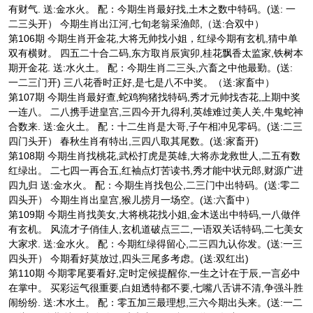
有财气. 送:金水火。 配：今期生肖最好找,土木之数中特码。(送: 一
二三头开） 今期生肖出江河,七旬老翁采渔郎,（送:合双中）
第106期 今期生肖开金花,大将无帅找小姐，红绿今期有玄机,猜中单
双有横财。 四五二十合二码,东方取肖辰寅卯,桂花飘香太监家,铁树本
期开金花. 送:水火土。 配：今期生肖二三头,六畜之中他最勤。(送:
一二三门开) 三八花香时正好,是七是八不中奖。（送:家畜中）
第107期 今期生肖最好查,蛇鸡狗猪找特码,秀才元帅找杏花,上期中奖
一连八。 二八携手进皇宫,三四今开九得利,英雄难过美人关,牛鬼蛇神
合数来. 送:金火土。 配：十二生肖是大哥,子午相冲见零码。(送:二三
四门头开） 春秋生肖有特出,三四八取其尾数。(送:家畜开)
第108期 今期生肖找桃花,武松打虎是英雄,大将赤龙救世人,二五有数
红绿出。 二七四一再合五,红袖点灯苦读书,秀才能中状元郎,财源广进
四九归 送:金水火。 配：今期生肖找包公,二三门中出特码。(送:零二
四头开） 今期生肖出皇宫,猴儿捞月一场空。(送:六畜中）
第109期 今期生肖找美女,大将桃花找小姐,金木送出中特码,一八做伴
有玄机。 风流才子俏佳人,玄机道破点三二,一语双关话特码,二七美女
大家求. 送:金水火。 配：今期红绿得留心,二三四九认你发。(送:一三
四头开） 今期看好莫放过,四头三尾多考虑。(送:双红出)
第110期 今期零尾要看好,定时定候提醒你,一生之计在于辰,一言必中
在掌中。 买彩运气很重要,白姐透特都不要,七嘴八舌讲不清,争强斗胜
闹纷纷. 送:木水土。 配：零五加三最理想,三六今期出头来。(送:一二