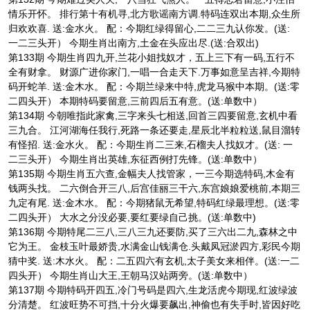
情乐开怀。 排行第十有机寻,北方歌谣南方调.特码连双出本期,众生所
归欢欢喜. 送:金水火。 配：今期红绿得留心,二二三九认你发。(送:
一二三头开） 今期生肖出南方,土金在头应出尽.(送:合双出)
第133期 今期生肖四九开,兰花小姐找奴才，五上三下有一码,五行不
全有财拿。 财源广进你家门,一唱一合走天下.万事如意呈吉祥,今期特
码开蛇羊. 送:金木水。 配：今期兰绿来中特,虎龙马猴中本期。(送:零
二四头开） 本期特码要留意,三前四后五有意。(送:单数中）
第134期 今朝唯指此家禽,三字来头七相送,回首三四要留意,玄机中看
三九合。 江河湖海任我行,死路一条还要走,星辰北半粒粒送,鼠目溜转
有怪招. 送:金水火。 配：今期生肖二三来,石榴夫人找奴才。(送: 一
二三头开） 今期生肖出英雄,东征西例打先锋。(送:单数中）
第135期 今期生肖五六查,金幅夫人找管家，一三今期选特码,木金有
钱两头找。 二六倒合开三八,后宫佳丽三干六,东宫娘娘爱桃前,本期三
九定有尾. 送:金木水。 配：今期猪鼠无希望,特码红绿最理想。(送:零
二四头开） 大水之分没必要,要红要绿自己挑。(送:单数中)
第136期 今期特尾二三八,三八三九还要防,买了三六出二九,森林之中
它为王。 金枝玉叶最娇贵,水满金山钱满仓.头戴凤冠淤四方,彩民今期
猜中奖. 送:木水火。 配：二五四六有玄机,太子美女来相伴。(送:一二
四头开） 今期生肖山大王,王朝马汉站两旁。(送:单数中）
第137期 今期特码开四五,冷门号码是四六,生龙活虎今期现,红波绿波
分清楚。 红波旺势不可挡,十分火爆要飙出,神偷也有失手时,皆因好吃