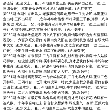
是圣旨. 送:金火土。 配：今期生肖出三四,买蓝买绿自己查。(送: 二
三四头开） 本期开头必有三,七八姐妹谁最威。(送:红蓝奖)
第058期 今期生肖出风头,老猴骑马倒着走,勤劳一生为农民,本期蓝红
定出特 三四出码开二二,亡羊补牢出能发,宰相府里三千客,算得一八今
期来 送:水火土。 配：今期生肖定开单,牛羊猪兔中奖。(送:二三四门
开） 今期特码找桂花,富家小姐多娇美, （送:小数中）
第059期 今期单数必定发,四上八下有蛇狗,唐憎取经西边走,红蓝得码
说你知。 六畜兴旺先看好,今期白兔依旧在.把握时机别错过,合双大码
中大奖. 送:木水金。 配:今期生肖定猴开,太监宫女是奴婢,（送:二三五
门开） 今期生肖一四开,团圆二字配码来。(送:单数中)
第060期 今期生肖来得猛,二九生肖有玄机,桃红柳绿映春辉,十六姑娘
巧样妆。 红波兰波两个样,买中特码要心机,真才是块好材料,牛蛇羊猪
中生肖. 送:金水火。 配：绿波今期有特码,请彩民放心下注。(送:零二
四头开） 今期生肖找管家,老鼠过街人人打。(送:双数中）
第061期 今期特码定荷花,一九合成桂花香,二牛七马合八码,蓝红二色
开特码。 三四相合二七开,龙吟虎啸一时发,太监当权众将乱,看好合数
二四七 送:金木水。 配：今期生肖土中找,牛羊狗猪中特奖。(送:零二
三头开） 二五六尾有钱拿,马会今期送特来。(送:双数中）
第062期 今期生肖最好查,羊兔马虎找特码,秀才元帅找杏花,透码有一
连八数。 十年寒窗将过去,苦奋甘来想荣华.珠光宝气一身新,五颜六色
各自乐. 送:水火土。 配：今期生肖二三头,六畜之中他最勤。(送: 一