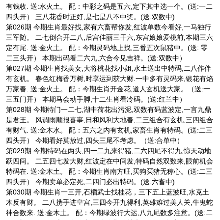
有钱收. 送:水火土。 配：中彩之码是五六,定下其中选一个。(送:一二
四头开） 三八花香时正好,是七是八不中奖。(送:双数中)
第026期 今期生肖最好找,家有六畜帮你发,红波单数今看好,一马独行
三军随。 二七倒合开二八,后宫佳丽三干六,东宫娘娘爱桃前,本期三六
定有尾. 送:金火土。 配：今期灵码地上找,三番五次鼠猪中。(送: 零
二三头开） 本期出码看二六九,六合今见吉祥。(送:双数中）
第027期 今期生肖找美女,大将桃花找小姐,水土送出中特码,二八作伴
有玄机。 春色红梅香万树,时享运到获大财.一中多有灵码来,银花有焰
万家春. 送:金火土。 配：今期生肖开金花,道人玄机送大家。（送:一
三五门开） 本期马会动手脚,十二生肖看冷码。(送:红兰中）
第028期 今期特门一二七,湖中荷花出污泥,双数有码蓝波定,一言九鼎
是君王。 风调雨顺报喜事,日和风利大地春,二三组合有玄机,三四组合
有财气. 送:金木水。 配：五六之内有玄机,家畜生肖有特码。(送:二三
四头开） 今期看好莫放过,四头三尾不考虑。（送:合单中）
第029期 今期特码在两头,四一二九来得猪,二六四尾不得九,惊天动地
跃四间。 二五四七发大财,红波定在中间发,特码自然双数来,眼前机会
特码在. 送:金木土。 配：今期生肖南方旺,买狗买猪无称心。(送:二三
四头开） 今期卖单必定死,二四门必出特码。(送:六畜中)
第030期 今期生肖一三开,石榴武士找桂花，三下五上蓝波旺,水克土
木反有财。 二八携手进皇宫,三四今开九得利,英雄难过美人关,牛鬼蛇
神合数来. 送:金木土。 配：今期绿波行大运,八九尾数多注意。(送:二