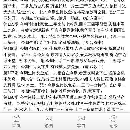
蓝绿出。 二前九后合八奖,万里长城一片土,皇帝身边大红人,鼠目寸光
无大志 送:金水火。 配：今期生肖找金福,本期尾数有玄机。(送:二三
四头开） 今期生肖出皇宫,猴儿捞月一场空。(送:六畜中）
第165期 今朝唯指此家禽,二字来头七相送,回首三四要留意,玄机中看
二九合。 金猴金鸡迎新春,马会今期送财神.荣华富贵猜今期,本期开出
如意码. 送:金木土。 配：特出双数六合中,不是兰绿就是红。(送:一三
四头开） 今期生肖出江河,七旬老翁采渔郎,（送:合双中）
第166期 今期特码要小肖,生肖本命带红花,西天取经它有份,就是爱打
不爱骂。 家里生肖今又逢,东方情人两家亲,春风杨柳鸣鸡屋,梅花杏花
照玉堂. 送:木火金。 配:今期生肖二三来,单数买码合双开。（送:零三
四头开） 今期生肖九字头,有钱莫买猪兔猴。(送:双数中）
第167期 今期生肖发金光,一九相合在今期,看定灵码要下注,说破玄机
不为奇。 四六合一先后出,三七相逢做大戏,小姐夫人赏桂花,近水楼台
先得月 送:木水土。 配：今期生肖找包公,二三门中出特码。(送: 零二
三头开） 今期特码开桃花,将帅沙场建功业, (送:家畜开）
第168期 今生肖接上期,此句特码寻国师,山中居住秋冬到,红绿取特必
有财。 双手接福五福归,八挂算得精又准,此肖平生最霸气,粒粒蓝珠三
门开. 送:水火土。 配：今期二三生肖头,十二三多福佳术.( 送:零二三
头开） 两肖相冲出真码,是龙是凤自己查。(送:单数出)
第169期 今朝唯指此家禽,二字来头七相送,回首三四要留意,玄机中看
首页
彩图
黑白
记录
二九合。 十二生肖个个知,六合在前取投机,一字一句要留意,看好红波