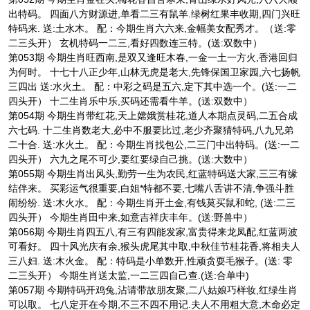
出特码。 四面八方财源进,单看二三有鼠羊.绿树红果丰收期,四门兴旺
特码来. 送:土水木。 配：今期生肖六六来,金幅美女配秀才。（送:零
二三头开） 玄机特码一二三,看好四数连三特。(送:双数中）
第053期 今期生肖旺西南,是双又逢旺木春,一金一土一方火,香港回归
为何时。 十七十八正少年,山林无虎是老大,先锋保国卫家园,六七扬帆
三四出 送:水火土。 配：中彩之码是五六,定下其中选一个。(送:一二
四头开） 十二生肖乐中乐,买码还需看牛羊。(送:双数中）
第054期 今期生肖带红花,天上嫦娥赏桂花,道人本期点灵码,二五合成
六七码. 十二生肖数老大,必中不服要比过,老少齐聚猜特码,八九兄弟
二十合. 送:水火土。 配：今期生肖找包公,二三门中出特码。(送:一二
四头开） 六九之尾不可少,要红要绿自己挑。(送:大数中）
第055期 今期生肖出风头,勤劳一生为农民,红蓝特码送大家,三三有缘
结伴来。 买彩运气很重要,白姐*特都不要,七嘴八舌讲不清,争强斗胜
闹纷纷. 送:木火水。 配：今期生肖开土金,有钱莫买鼠和蛇, (送:二三
四头开） 今期生肖田中来,如意吉祥庆丰年。(送:野兽中）
第056期 今期生肖四五八,有三有四能发家,富贵得来龙凤配,红蓝两波
可看好。 四十风光庆有余,猴头虎尾其中取,中秋佳节桂花香,将相夫人
三八妇. 送:木火金。 配：特码是小单数开,性顽贪耍毛猴子。(送: 零
二三头开） 今期生肖送太监,一二三四自己查.(送:合单中)
第057期 今期特码开鸡兔,沾请带故朋友聚,二八姑娘巧样妆,红绿生肖
可以取。 七八定开在今期,不三不四不用记.夫人不用粗大意,木命必定