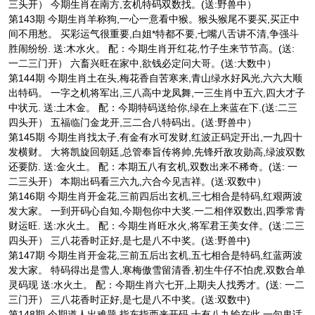
三头开） 今期生肖在南方,玄机特码双数找。(送:野兽中）
第143期 今期生肖羊称狗,一心一意看中猴。猴头猴尾不要买,买正中
间不用愁。 买彩运气很重要,白姐*特都不要,七嘴八舌讲不清,争强斗
胜闹纷纷. 送:木水火。 配：今期生肖开红花,竹子生来节节高。(送:
一二三门开） 六畜兴旺在家中,欲钱必定问大哥。(送:大数中）
第144期 今期生肖土在头,梅花香自苦寒来,青山绿水好风光,六六大顺
出特码。 一字之机将军出,三八高中龙凤舞,一三生肖中五六,四大才子
中状元. 送:土木金。 配：今期特码送给你,绿在上来蓝在下.(送:二三
四头开） 五福临门金龙开,三二合八特码出。(送:野兽中）
第145期 今期生肖找太子,有金有水可发财,红波正码定开出,一九四十
发横财。 大将凯旋回朝廷,总管奉旨传将帅,先锋歼敌攻勋高,绿波双数
还要防. 送:金火土。 配：本期五八有玄机,双数出来不稀奇。(送: 一
二三头开） 本期出码看三六九,六合今见吉祥。(送:双数中）
第146期 今期生肖开金花,三前四后出玄机,三七相合是特码,红艰两波
发大家。 一到开码心自知,今期包你中大奖.一二相伴双数出,四季常青
财运旺. 送:水火土。 配：今期生肖旺水火,将军君王美女伴。(送:二三
四头开） 三八花香时正好,是七是八不中奖。(送:野兽中)
第147期 今期生肖开金花,三前五后出玄机,五七相合是特码,红蓝两波
发大家。 特码得出是雪人,寒梅傲雪留清香,初生牛仔不怕虎,双数合单
灵码现 送:水火土。 配：今期生肖六七开,上期夫人找秀才。(送: 一二
三门开） 三八花香时正好,是七是八不中奖。(送:双数中)
第148期 今期道人出难题,指东指西来开码,十有八九输在此,一句鬼话