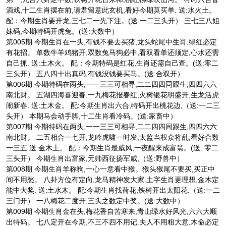
酒戏,十二生肖摆在前,请君留意此玄机,看好今期莫买单. 送:水火土。
配：今期生肖要开龙,三七二一先下注。(送:一二三头开） 三七三八姐
妹码,今期特码开虎兔。(送:大数中）
第005期 今期生肖在一头,有钱不要去买猪,龙头蛇尾中生肖,绿红必定
有花招。 单数牛羊鸡猪开,双数兔马狗必中,看双看单还须定,心水还需
自己抓. 送:土木火。 配：今期特码是红花,生肖还需自己查。(送:零二
三头开） 五八四十出真码,有钱没钱要买马。(送:合双开）
第006期 今期特码在两头,一一三三可相寻,二二四四同跟生,四四六六
南北财。 五湖四海喜迎春,一九梅花报春红,火树银花明盛开,生龙活虎
闹新春. 送:土木金。 配:今期生肖出六合,特码开出桃花边,（送:一二三
头开） 本期马会动手脚,十二生肖看冷码。(送:家畜中）
第007期 今期特码在两头,一一三三可相寻,二二四四同跟生,四四六六
南北财。 二五相合一七开,龙吟虎啸一时发,太监当权众将乱,看好合数
一三五 送:金木土。 配：今期生肖最威风,一夜醒来成富翁。(送: 零二
三头开） 今期生肖出富家,元帅西征扬军威,（送:野兽中）
第008期 今期生肖羊称狗,一心一意看中猴。猴头猴尾不要买,买正中
间不用愁。 八卦方位有定向,龙马精神发大家.土字生肖更理想,金木定
能中大奖. 送:土水木。 配:今期生肖找荷花,铁树开出太阳花.（送:一二
三门开） 一八梅花二度开,三头之数定中奖。(送:大数中）
第009期 今期生肖金在头,梅花香自苦寒来,青山绿水好风光,六六大顺
出特码。 七八定开在今期,不三不四不用记.夫人不用粗大意,木命必定