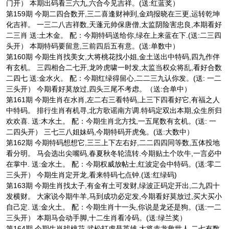
门开） 本期出码看三六九,六合今见吉祥。(送:红蓝奖）
第159期 今期二四合数开,三二喜逢财神到,金鸡报晓在三更,运转乾坤
化吉祥。 一三二八吉祥数,天蓬元帅保唐僧,太监阴险害忠良,本期看好
二三肖 送:土木金。 配：今期特码送给你,绿在上来蓝在下.(送:二三四
头开） 本期特码要留意,三前四后五有意。(送:单数中）
第160期 今期生肖找美女,大将桃花找小姐,金土送出中特码,四九作伴
有玄机。 三四相合二七开,龙吟虎啸一时发,太监当权众将乱,看好合数
二四七 送:金水火。 配：今期红绿得留心,二二三九认你发。(送: 一二
三头开） 今期看好莫放过,四头三尾不考虑。（送:合单中）
第161期 今期生肖在水肖,左二右三看特码,上三下四看好它,有福之人
中特码。 排行生肖有机寻,北方歌谣南方调.特码定双出本期,众生所归
欢欢喜. 送:木水土。 配：今期生肖北方找,一五尾数有玄机。(送: 一
二四头开） 三七三八姐妹码,今期特码开虎兔。(送:大数中）
第162期 今期特码想想它,三三上下左右好,二二四四同等数,五体投地
看分明。 马会选出尖嘴码,春夏秋冬轮流转.今期贴土个吹牛,一言必中
在掌中. 送:金水土。 配：今期权威放帖士,红波定会中特码。(送:零二
三头开） 今期生肖定开龙,看来特码七点钟.(送:红绿码)
第163期 今期生肖找太子,有金有土可发财,绿波正码定开出,二九四十
发横财。 大家说今期牛羊,马到成功必定发,今期看好莫放过,买大买小
自己定. 送:金火土。 配：今期生肖十一头,你说是龙还是狗。(送:一二
三头开） 本期马会动手脚,十二生肖看冷码。(送:绿兰奖）
第164期 今期生肖找桃花,武松打虎是英雄,大将赤龙救世人,二七有数