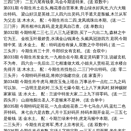
三四门开） 二五六尾有钱拿,马会今期送特来。(送:双数中）
第031期 今期生肖土在头,梅花香自苦寒来,青山绿水好风光,六六大顺
出特码。 梁山好汉是英雄,三人四六出灵码,只手遮天是叛贼,木兰从军
为父志 送:木水火。 配：今期生肖出二四,龙凤戏珠出本期。(送:一二
三门开） 两肖相冲出真码,是龙是凤自己查。(送:单数出)
第032期 今期特尾二三七,三八三九还要防,买了一六出二九,森林之中
它为王。 金枝玉叶最娇贵,水满金山钱满仓.头戴凤冠游四方,彩民今期
猜中奖. 送:木金土。 配：特码送给有缘人,双数之中寻特码.( 送:一二
三头开） 今期生肖三十开, 牛郎织女有玄机。(送: 合双中）
第033期 今期生肖发金光,一九相合在今期,看定灵码要下注,说破玄机
不为奇。 四六合一先后出,三七相逢做大戏,小姐夫人赏桂花,近水楼台
先得月 送:木水土。 配：今期生肖找包公,二三门中出特码。(送: 零二
三头开） 今期特码开桃花,将帅沙场建功业, (送:家畜开）
第034期 今期生肖牛虎马,蟾宫玉兔上瑶台,万事丛中一点红,二九之码
可以加。 一边明主是此时,三头五七爆今期,七上八下来风时,财神赐财
家家福. 送:水火土。 配：兰波中特发大家,二上九下得零码。(送:一三
四头开） 山崩地裂出圣人,不是猴来不是神。(送:合单中）
第035期 今期特码定荷花,一九合成桂花香,二牛七马合八码,蓝红二色
开特码。 来七合六是吉数,八月十五好码开,特码本期开金花,一三五七
是银钱. 送:金水土。 配：今期兰绿来中特,虎龙马猴中本期。(送: 一
二三头开） 今期生肖定将军,秀才上京考状元。(送:双数中）
第036期 今期生肖必有数,定须八字能定取,一三五八四面围,老牛老实