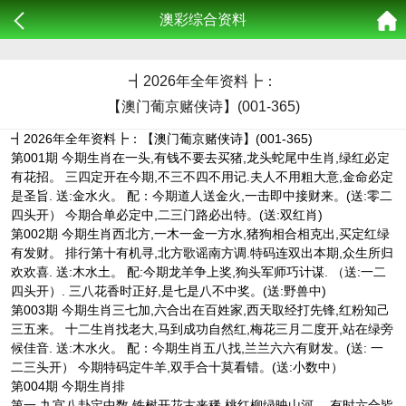
澳彩综合资料
┫
2026年全年资料┣：
【澳门葡京赌侠诗】(001-365)
┫2026年全年资料┣：【澳门葡京赌侠诗】(001-365)
第001期 今期生肖在一头,有钱不要去买猪,龙头蛇尾中生肖,绿红必定
有花招。 三四定开在今期,不三不四不用记.夫人不用粗大意,金命必定
是圣旨. 送:金水火。 配：今期道人送金火,一击即中接财来。(送:零二
四头开） 今期合单必定中,二三门路必出特。(送:双红肖)
第002期 今期生肖西北方,一木一金一方水,猪狗相合相克出,买定红绿
有发财。 排行第十有机寻,北方歌谣南方调.特码连双出本期,众生所归
欢欢喜. 送:木水土。 配:今期龙羊争上奖,狗头军师巧计谋. （送:一二
四头开）. 三八花香时正好,是七是八不中奖。(送:野兽中)
第003期 今期生肖三七加,六合出在百姓家,西天取经打先锋,红粉知己
三五来。 十二生肖找老大,马到成功自然红,梅花三月二度开,站在绿旁
候佳音. 送:木水火。 配：今期生肖五八找,兰兰六六有财发。(送: 一
二三头开） 今期特码定牛羊,双手合十莫看错。(送:小数中）
第004期 今期生肖排
第一,九宫八卦定中数,铁树开花古来稀,桃红柳绿映山河。 有时六合皆