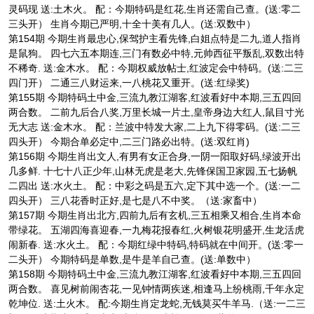
灵码现 送:土木火。 配：今期特码是红花,生肖还需自己查。(送:零二
三头开） 生肖今期已严明,十全十美有几人。(送:双数中）
第154期 今期生肖最忠心,保驾护主看先锋,白姐点特是二九,道人指肖
是鼠狗。 四七六五本期连,三门有数必中特,元帅西征平叛乱,双数出特
不稀奇. 送:金木水。 配：今期权威放帖士,红波定会中特码。(送:二三
四门开） 二通三八财运来,一八桃花又重开。(送:红绿奖)
第155期 今期特码土中金,三流九教江湖客,红波看好中本期,三五四回
两合数。 二前九后合八奖,万里长城一片土,皇帝身边大红人,鼠目寸光
无大志 送:金木水。 配：兰波中特发大家,二上九下得零码。(送:二三
四头开） 今期合单必定中,二三门路必出特。(送:双红肖)
第156期 今期生肖出文人,有男有女正合身,一阴一阳取好码,绿波开出
几多鲜. 十七十八正少年,山林无虎是老大,先锋保国卫家园,五七扬帆
二四出 送:水火土。 配：中彩之码是五六,定下其中选一个。(送:一二
四头开） 三八花香时正好,是七是八不中奖。（送:家畜中）
第157期 今期生肖出北方,四前九后有玄机,三五相乘又相合,生肖本命
带绿花。 五湖四海喜迎春,一九梅花报春红,火树银花明盛开,生龙活虎
闹新春. 送:水火土。 配：今期红绿中特码,特码就在中间开。(送:零一
二头开） 今期特码是单数,是牛是羊自己查。(送:单数中）
第158期 今期特码土中金,三流九教江湖客,红波看好中本期,三五四回
两合数。 喜见树前闹杏花,一见钟情两疾迷,相逢马上纷桃雨,千年永定
乾坤位. 送:土火木。 配:今期生肖定龙蛇,无钱莫买牛羊马.（送:一二三