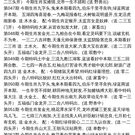
二三头开） 今期生肖实难猜,北帝一生不踏鞋.(送:野兽出)
第047期 今期生肖九字头,兔来本期看四九,伯乐千里寻良驹,绿蓝两波
开本期。 五湖四海喜迎春,一九梅花报春红,火树银花明盛开,生龙活虎
闹新春. 送:木水金。 配:今期生肖定猴开,太监宫女是奴婢,（送:二三五
门开） 今期特码给大家,从皆欢知发大财。(送：家畜出)
第048期 今期生肖发金光,二九相合在今期,看定灵码要下注,说破玄机
不为奇。 一三二八吉祥数,天蓬元帅保唐僧,太监阴险害忠良,本期看好
二三肖 送: 土水火。 配:今期生肖送大家,六畜大宝在农家,（送:二三四
头开） 五福临门金龙开,三二合八特码出。(送:双数中）
第049期 今期特码土中金,三流九教江湖客,蓝波看好中本期,三五二回
两合数。 二七四一再合五,红袖点灯苦读书,秀才能中状元郎,财源广进
四九归 送:金木水。 配：今期猪鼠无希望,特码红绿最理想。(送:零二
四头开） 合八特码比较好,红红火火出特码。(送:家畜中）
第050期 今期生肖九字头,兔来本期看四九,伯乐千里寻良驹,绿蓝两波
开本期。 一生辛苦不得财,耕田种地无财发,不知赌钱搏大彩,看中特码
落大注. 送:火金土。 配:今期生肖出南方,风吹草动见牛羊.（送:零一三
头开） 五福临门金龙开,三二合八特码出。(送:野兽中）
第051期 今期生肖发金光,桃花潭水深千尺,龙吟虎啸三更发,蓝天绿地
鸟儿飞。 二七得三六相加,大王去找美人码,奸臣献计斩忠良,七月初七
有玄机. 送:金水火。 配：今期红绿得留心,二二三九认你发。(送:一二
四头开） 今期生肖山大王,王朝马汉站两旁。(送:单数中）
第052期 今期生肖金在头,梅花香自苦寒来,青山绿水好风光,六六大顺