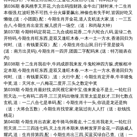
第036期 春风桃李又开花,六合出码指财路,金牛出门财时来,十二生肖
本领强,红波旺势不可挡,十分火爆要飙出,神偷也有失手时,皆因好吃又
懒做,(送：小团圆),配：今期生肖开金花,道人玄机送大家,送：一三五
合八,今期生肖出皇宫,猴儿捞月一场空,（送：和尚敲大钟）
第037期 今期特码定荷花,二九合成桂花香,二牛六蛇合八码,蓝绿二色
开特码,今期生肖旺东西,是双又逢旺木春,一木一土一方水,香港回归为
何时,（送：有钱要买双）,配：,今期生肖住山洞,日行千里是骏马
(送：南方出灵码),今期生肖一四开,团圆二字配码来.(送：特万能表在
内)
第038期 十二生肖我在中,牛鸡成群我来发,牛鬼蛇神四方躲,虎猴相冲
定本期,今期生肖旺东西,是双又逢旺木春,一木一土一方水,香港回归为
何时,（送：有钱要买双）,送：火行中,配：今期生肖定开单,牛羊猪兔
中奖,送：天河水,一八梅花二度开,三头之数定中奖
第039期 今期生肖最好找,农民视它家中宝,借来黄金不是土,一轮红日
照天边,一七有码二四寻,三三灵码出物垭,宫里太监是奴才,三到七数点
玄机,送：一二八合七是单码,配：今期生肖十一头,你说是龙还是狗
（送：大将合五数）,今期生肖找管家,老鼠过街人人打（送：欲钱找
桃花）
第040期 今期生肖出农家,老牛骑马倒着走,十二生肖我老大,一轮红日
照天涯,二二三四连七码,天上生肖本期来,铁树发芽开金花,一四扬威人
耀武,送：生肖排第四,配：今期生肖出三四,买蓝买绿自己查,（送：一