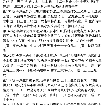
九码,送：去年 期,送：五行旺土,配：十二生肖是大哥,子午相冲见零
码,送：四二发大财,十二生肖乐中乐,买码还需看牛羊
第139期 今期生肖六七加,有财有势是王爷,桃园结义三兄弟,云长送嫂
是君子,汉前将军多说法,西出阳关见瘦马,是一是九要三思,兴旺成贩一
念中,送：四三合二码,送：六畜中特肖,配：今期特码应开单,生肖诗中
有言明,今期特码找牛马,东宫小姐采荷花,送：报哓催人起
第140期 今期绿波行大运,家有六畜家中旺,横财可发定富足,财神送来
四五六,红波失势定成局,要想发财找三六,六合仙机两重出,富贵当时财
运来,(送：六畜中生肖）,配：;今期生肖最好找,土木之数中特码,
（送：家养动物）,生肖今期已严明,十全十美有几人,（送：特码是猪
狗）
第141期 今期六合生肖开,精打细算是牛马,龙蛇今期无希望,绿蓝两波
争上奖,四十风光庆有余,猴头虎尾其中取,中秋佳节桂花香,将相夫人三
八妇,送：一二合九数,配：今期生肖找大哥,玉兔下凡救世人（送：有
金有土出灵码）,今期特码在中间,秀才上京考状元（送：五七合九
码）
第142期 今期生肖出农家,老牛骑马倒着走,十二生肖我老大,一轮红日
照天涯,回头是岸金不换,牛头马面双双合,忠厚老实最吃苦,双数合单定
格局,送：二五二六是何肖,配：今期生肖最好找,买定虎狗有钱拿,
（送：半夜三更合五码）,今期生肖山口王,王朝马汉站两旁,（送：五
光十色）
第143期 今期生肖九字头,兔来本期看四九,伯乐千里寻良驹,绿蓝两波