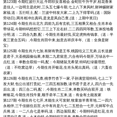
第123期 今期红波行大运,牛郎织女喜相会.金蛇狂午升平岁,桂花香来
是佳人,一边明主是此时,三头五七爆今期,七上八下来风时,财神赐财家
家福,送：五行旺土,配：兰波中特发大家,二上九下得零码,(送：国际
劳动日),两肖相冲出真码,是龙是凤自己查,(送：上期中奖日)
第124期 今期生肖出北方,四前九后有玄机,三五相乘又相合,生肖本命
带绿花,今期特码想想它,三三上下左右好,二二四四同等数,五体投地看
分明,送：二四合九数,配：今期生肖最好找,买定虎狗有钱拿,（送：半
夜三更合五码）,今期生肖田中来,如意吉祥庆丰年,（送：全身是财
宝）
第125期 今期生肖六七加,有财有势是王爷,桃园结义三兄弟,云长送嫂
是君子,大圣桃园偷仙果,本期二九君留意,六合有码今期开,万绿丛中一
点红,送：单数合双组一码,配：今期猪鼠无希望,特码红绿最理想,
（送：不吃窝边草）,今期生肖开银花,生肖头尾出真码,（送：六畜在
农家）
第126期 今期生肖三九查,桃李竹杏下一家,子孙满堂现特码,七上二下
发大财,包公出巡打贵妃,一三四五相加数,读书君子是才人,四六合一先
后出,送：四三合二码,配：,今期生肖二三来,单数买码合双开,送：铁
树银花,今期生肖找牛童,顺手牵羊二五来,送：有金有土能发家
第127期 今期生肖七七开,木能生火可发财,牧童放羊青草地,二一四六
永相伴,三千佳丽住后宫,火中有肖是六七,二五想合一七开,元帅军中点
兵将,送：一二八合七是单码,送：西边落阳,配：今期特码是红花,生肖
还需自己查,送：土木中特,今期特码定开单,单数合双中特码