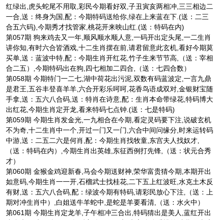
红绿出,虎头蛇尾不用取,彩民今期看好双,子丑寅亥两相冲,三三相边二
一合,送：终身为国,配：今期特码送给你,绿在上来蓝在下.(送：二三
合五六码),今期秀才找管家,桃花开来映山红.(送：特码在内)
第057期 狗来鸡去又一年,顺风顺水顺人意,一码开出定头尾,一二生肖
讲你知,有时六合皆酒戏,十二生肖摆在前,请君留意此玄机,看好今期莫
买单,送：蓝波中特,配：今期生肖开红花,竹子生来节节高,（送：宰相
合二五）,今期特码出在狗,四七相加二四合,（送：七四合数）
第058期 今期特门一二七,湖中荷花出污泥,双数有码蓝波定,一言九鼎
是君王,五谷丰登喜羊羊,六合开彩乐呵呵,花香鸟语成双对,金银财宝随
手拿,送：五六八合码,送：特肖在诗意,配：生肖本命带绿花,特码博大
出红花,今期生肖定开龙,看来特码七点钟.(送：七是特码)
第059期 今期生肖发金光,一九相合在今期,看定灵码要下注,说破玄机
不为奇,十二生肖中一个,开过一门又一门,六合中间问缘分,时来运转码
中游,送：二五二六是何肖,配：今期生肖找牧童,东宫夫人找奴才,
（送：特码在内）,今期生肖出英雄,东征西例打先锋,（送：状元合秀
才）
第060期 金猴金鸡迎新春,马会今期送财神,荣华富贵猜今期,本期开出
如意码,今期生肖一一开,石榴武士找桂花,二下五上红波旺,水克土木反
有财,送：五六八合码,配：绿波今期有特码,请彩民放心下注,（送：上
期对冲生肖中）,白姐送牛羊蛇中,是蛇是羊要看清,（送：水火中）
第061期 今期生肖定龙羊,子午相冲三合出,特码猜出是美人,蓝红开出