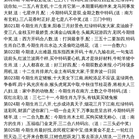
说你知,一二五八有玄机,十二生肖它第一,本期重码相伴来,龙马同事发
大财,送：七星伴月,配：;今期特码又是双,金期之数中特码,(送：南方
有玄机),三八花香时正好,是七是八不中奖,(送：三门中特)
第021期 今期生肖六畜来,阳春三月好景色,红绿特码发大家,卖油娘子
变三八,金枝玉叶最娇贵,水满金山钱满仓.头戴凤冠游四方,彩民今期猜
中奖,送：西方开码合八数,送：打洞最拿手,配：三五十二要加四,特码
生肖自己查,今期生肖出水边,大圣偷吃边桃花,（送：一一合数六）
第022期 今期道人出难题,指东指西来开码,十有八九输在此,一句鬼话
说前头,红波兰波两个样,买中特码要心机,真才是块好材料,牛蛇羊猪中
生肖,送：人人都喜欢,送：好三好四,配：今期双数必来报,小巧玲珑多
用机,送：十二生肖排弟六,金土有码发大家,千里奔波一日回
第023期 今期生肖定猪猴,十大美女下江南,画蛇添足不应该,蓝绿两色
争春晖,四十风光庆有余,猴头虎尾其中取,中秋佳节桂花香,将相夫人三
八妇,送：家中养的动物,配：今期生肖在南方,土数之中寻特码,(送：
双红出彩),送：三七二十一,今期生肖九字头,有钱莫买猪兔猴
第024期 今期生肖三八开,七步成诗真天子,烟花三月下江南,红绿特码
送彩民,财源广进你家门,一唱一合走天下,万事如意呈吉祥,今期特码开
猪羊,送：一二合九数,配：今期生肖木土旺,买狗买猪无称心,（送：南
方的生肖）,五福临门金龙开,三二合八特码出,（送：二三头必中奖）
第025期 今期生肖最好找,农民视它家中宝,借来黄金不是土,一轮红日
照天边,三七开来合数双,江鲤也想跃龙门,客去茶凉人情淡,一三伴九合