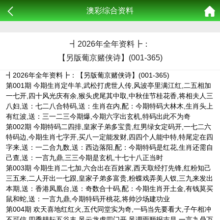
澳彩综合资料
┫
2026年全年资料┣：
【另版葡京赌侠诗】(001-365)
┫2026年全年资料┣：【另版葡京赌侠诗】(001-365)
第001期 今期生肖定牛羊,武松打虎世人传,风波亭里满江红,二五相加
一七开,四十风光庆有余,猴头虎尾其中取,中秋佳节桂花香,将相夫人三
八妇,送：七二八合特码,送：生肖在内,配：今期特码大林木,生肖头上
有红波,送：三一二三今期爆,今期六字出玄机,特码出此不为奇
第002期 今期特码二四排,皇家子弟多宝贵,红男绿女定码开,一七二六
特码边,今期生肖七字开,买八一定能发财,四四个人能中特,特尾定在四
字来,送：一二合九数,送：西边落阳,配：今期特码是红花,生肖还需自
己查,送：一言九鼎,三三今期是玄机,十七十八正当时
第003期 今期生肖二七加,六合出在百姓家,西天取经打先锋,红粉知己
三五来,二人开出一七跟,皇家子弟多富贵,粉蝶戏弄美人钗,三九来发出
本期,送：香港凤凰台,送：奇数合十码,配：今期生肖开土金,有钱莫买
鼠和蛇,送：一言九鼎,今期特码开桃花,将帅沙场建功业
第004期 欢天喜地红红火,五代同堂实为奇,一码当先要看大,子午相冲
不可信,四季耕耘五谷丰,风云龙虎四门开,风调雨顺报吉昌,一言九鼎万