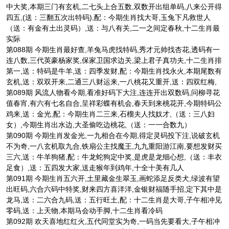
中大奖,本期三门有玄机,二七头上合五数,双数开出组单码,八来公开得
四五,(送：三翻五次出特码),配：今期生肖找大哥,玉兔下凡救世人
（送：有金有土出灵码）,送：与八有关,二一之间定春秋,十二生肖最
实际
第088期 今期生肖最好查,羊兔马虎找特码,秀才元帅找杏花,透码有一
连八数,三代英豪杨家奖,保家卫国求边关,梁上君子真功夫,十二生肖排
第一,送：特码是牛羊,送：四季发财,配：今期生肖找永火,本期尾数有
玄机,送：双双开来,二通三八财运来,一八桃花又重开,送：四双红梅,
第089期 风流人物看今期,看准好码下大注,连连开出双数码,问柳寻花
值春宵,有六有七名自合,呈祥彩蝶有机会,春天到来桃花开,今期特码公
鸡来,送：金光,配：今期生肖二三来,石榴夫人找奴才,（送：三八妇
女）,今期生肖出水边,大圣偷吃边桃花,（送：一一合数九）
第090期 今期生肖发金光,一九相合在今期,得定灵码投下注,说破玄机
不为奇,一八玄机取九合,铁扇公主找魔王,九九重阳游江南,要想发财买
三六,送：牛羊狗猪,配：牛龙蛇狗定中奖,是虎是龙细心想,（送：丰衣
足食）,送：五四发大家,送走猴年到鸡年,十全十美有几人
第091期 今期生肖五六开,土里藏金生翠玉,画蛇添足反类犬,绿波有望
出旺码,六合六码中特奖,财来四方喜洋洋,金银财福随手招,定下其中是
龙马,送：二六合九码,送：五行旺土,配：十二生肖是大哥,子午相冲见
零码,送：上天物,本期马会动手脚,十二生肖看冷码
第092期 欢天喜地红红火,五代同堂实为奇,一码当先要看大,子午相冲