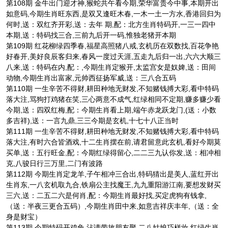
第108期 金牛出门迎才神,猴蛇共午看今期,荣华富贵今中事,本期开出
如意码,今期生肖旺东西,是双又逢旺木春,一木一土一方水,香港回归为
何时,送：双红齐开彩,送：去年 期,配：北方生肖特码开,一三一四中
本期,送：特码找三合,三前九后开一码,惟独老猪开本期
第109期 红花柳绿四季春,福星高照猪八戒,玄机历在双数找,百花争艳
好春开,美好良辰客归来,春风一度过天涯,五走九后归一出,六六大顺三
八来,送：特码在内,配：,今期生肖定猴开,太监宫女是奴婢,送：田间
动物,今期生肖出富家,元帅西征扬军威,送：三八合五码
第110期 一生辛苦不得财,耕田种地无财发,不知赌钱搏大彩,看中特码
落大注,骂狗打鸡猪在笑,三心两意不成气,红绿相同不定期,赚多赚少看
今期,送：四双红梅,配：今期生肖看上期,端午赤龙跃龙门,(送：小数
多吉祥),送：一言九鼎,三三今期是玄机,十七十八正当时
第111期 一生辛苦不得财,耕田种地无财发,不知赌钱搏大彩,看中特码
落大注,有时六合皆酒戏,十二生肖摆在前,请君留意此玄机,看好今期莫
买单,送：五行旺金,配：今期红绿得留心,二二三九认你发,送：相冲相
克,八骏日行三万里,二门有波路
第112期 今期生肖定龙羊,子午相冲三合出,特码猜出是美人,蓝红开出
生肖东,一八玄机取九合,铁扇公主找魔王,九九重阳游江南,要想发财买
三六,送：二五二六是何肖,配：今期生肖最好找,买定虎狗有钱拿,
（送：半夜三更合五码）,今期生肖田中来,如意吉祥庆丰年,（送：全
身是财宝）
第113期 今期特码开鸡兔,沾请带故朋友聚,二八姑娘巧样妆,红绿生肖