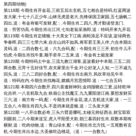
第四期动物)
第118期 今期生肖开金花,三前五后出玄机,五七相合是特码,红蓝两波
发大家,十七十八正少年,山林无虎是老大,先锋保国卫家园,五七扬帆二
四出,送：有金有银可发财,配：,今期生肖二四八,秀才勤读登龙门,
送：劳苦功高,今期生肖出江河,七旬老翁采渔郎,送：特码开来九开花
第119期 今期生肖定猪猴,十大美女下江南,画蛇添足不应该,蓝绿两色
争春晖,四三三七带六来,自古山鸡不如风,将军君王美人伴,六合本期出
灵码,送：二四合数七,送：六九合码,配：今期生肖三三开,初生牛儿不
怕虎,今期生肖找牛童,顺手牵羊二五来,送：有金有土能发家
第120期 今期特码土中金,三流九教江湖客,蓝波看好中本期,三五二回
两合数,元宵十五好佳节,农夫家里出千金,叶公好龙人人知,一三不减九
回头,送：三八二四好合数,配：,今期生肖出南方,风吹草动见牛羊.
送：特码在内,今期生肖找梅花,嫦娥月宫思情郎.送：一七合五码
第121期 本期四六合数开,四六喜逢财神到,金鸡报晓在三更,运转乾坤
化吉祥,一八玄机取九合,铁扇公主找魔王,九九重阳游江南,要想发财买
三六,送：南方有一码,配：今期生肖开金花,道人玄机送大家,送：一三
五合八,今期生肖四九头,不是鸡来就是猴,送：三头发大家
第122期 一八开出数必奇,三头六臂是哪吒,太碰元帅征西去,财宝双双
到眼前,二八今期来送宝,虎入平阳受犬欺,朝三暮四好生肖,双数本期有
横财,送：吃肉动物,送：青山绿水,配：今期生肖北方找,一五尾数有玄
机,今期生肖出水边,大圣偷吃边桃花,（送：一一合数九）