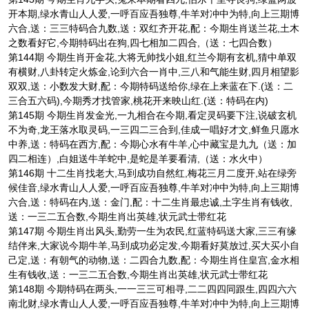
开本期,绿水青山人人爱,一呼百应吾独尊,牛羊对冲中为特,向上三期博
六合,送：三三特码合九数,送：双红齐开花,配：今期生肖送兰花,土木
之数看好它,今期特码出在狗,四七相加二四合,（送：七四合数）
第144期 今期生肖开金花,大将无帅找小姐,红兰今期有玄机,猜中单双
有横财,八卦转定火炼金,论到六合一肖中,三八和气能生财,四月相望影
双双,送：小数发大财,配：今期特码送给你,绿在上来蓝在下.(送：二
三合五六码),今期秀才找管家,桃花开来映山红.(送：特码在内)
第145期 今期生肖发金光,一九相合在今期,看定灵码要下注,说破玄机
不为奇,龙王落水取灵码,一三四二三合到,佳成一唱好才文,鲜鱼只愿水
中养,送：特码在西方,配：今期心水有牛羊,心中藏宝是九九（送：加
四二相连）,白姐送牛羊蛇中,是蛇是羊要看清,（送：水火中）
第146期 十二生肖找老大,马到成功自然红,梅花三月二度开,站在绿旁
候佳音,绿水青山人人爱,一呼百应吾独尊,牛羊对冲中为特,向上三期博
六合,送：特码在内,送：金门,配：十二生肖最忠诚,土字生肖有钱收,
送：一三二五合数,今期生肖出英雄,状元武士带红花
第147期 今期生肖出风头,勤劳一生为农民,红蓝特码送大家,三三有缘
结伴来,大家说今期牛羊,马到成功必定发,今期看好莫放过,买大买小自
己定,送：有朝气的动物,送：二四合九数,配：今期生肖住皇宫,金水相
生有钱收,送：一三二五合数,今期生肖出英雄,状元武士带红花
第148期 今期特码在两头,一一三三可相寻,二二四四同跟生,四四六六
南北财,绿水青山人人爱,一呼百应吾独尊,牛羊对冲中为特,向上三期博