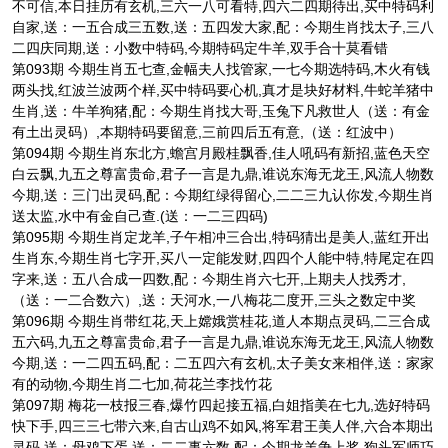
不可信,本日挂历有玄机,三六一八可看特,四六二四期待出,买中特码利
自家,送：一五合成三五数,送：五四发大家,配：今期生肖找太子,三八
二四庆同期,送：小数中特码,今期特码定牛羊,双手合十莫看错
第093期 今期生肖五七查,金幅夫人找管家,一七今期选特码,木火有钱
两头找,红波兰波两个样,买中特码要心机,真才是块好材料,牛蛇羊猪中
生肖,送：牛羊狗猪,配：今期生肖找大哥,玉兔下凡救世人（送：有金
有土出灵码）,本期特码要留意,三前四后五有意,（送：红波中）
第094期 今期生肖东北方,蟾宫月殿桂飘香,佳人吼码有新招,蓝色天空
白云飘,九五之尊富贵命,君子一言是九鼎,谁说东海无龙王,风流人物数
今期,送：三门出灵码,配：今期红绿得留心,二二三九认你发,今期生肖
送太监,水中有金自己查.(送：一二三四码)
第095期 今期生肖定龙羊,子午相冲三合出,特码猜出是美人,蓝红开出
生肖东,今期生肖七字开,买八一定能发财,四四个人能中特,特尾定在四
字来,送：五八合成一四数,配：今期生肖六七开,上期夫人找秀才,
（送：一二合数六）,送：天河水,一八梅花二度开,三头之数定中奖
第096期 今期生肖带红花,天上嫦娥赏桂花,道人本期点灵码,二三合成
五六码,九五之尊富贵命,君子一言是九鼎,谁说东海无龙王,风流人物数
今期,送：一二四五码,配：二五四六有玄机,太子美女来相伴,送：家家
有的动物,今期生肖二七加,荷花兰李找竹花
第097期 梅花一枝报三春,爆竹四起接五福,白姐指美在七九,选好特码
快下手,四三三七带六来,自古山鸡不如风,将军君王美人伴,六合本期出
灵码,送：母鸡下蛋,送：二二事六数,配：今期龙羊争上奖,狗头军师巧