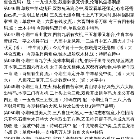
更合五码）,送：一九也大发,残羹剩饭充饥饿,沦落风尘姿婀娜
第046期 单数牛羊鸡猪开,双数兔马狗必中,看双看单还须定,心水还需
自己抓,一边明主是此时,三头五七爆今期,七上八下来风时,财神赐财家
家福,送：单数中,送：六畜有钱收,配：六畜到来乐万家,有三有四有特
码,送：土木中特,今期特码定开单,单数合双中特码
第047期 今期生肖出北方,四前九后有玄机,三五相乘又相合,生肖本命
带绿花,一字之机将军出,一八高中龙凤舞,一二生肖中五六,四大才子中
状元,(送：土中生肖),配：今期生肖十一头,你说是龙还是狗（送：大
将合五数）,今期生肖两角尖,独木成船双木林,送：特码在诗中
第048期 今期生肖九字头,兔来本期看四九,伯乐千里寻良驹,绿蓝两波
开本期,二五四六有玄机,太子美女来相伴,农家都有的动物,牛狗猪羊取
一肖,送：诗里有生肖,配：今期生肖定开单,牛羊猪兔中奖,（送：天河
水）,一八梅花二度开,三头之数定中奖,（送：木字中）
第049期 今期生肖土在头,梅花香自苦寒来,青山绿水好风光,六六大顺
出特码,本期二门有玄机,二七头上合三数,双数开出组单码,九来公开得
四五,送：一五合成三五数,送：;特码在内,配：今期生肖二三八,六合
有财君可取,今期特码给大家,从皆欢知发大财,(诗里已讲明)
第050期 今期难过美人关,三八当狂气煞人,一五得志君留意,小注怡情
乐开怀,石榴生木开特大,六合取出五八游,乙丑推开庚子码,合成九宫有
钱收,送：蓝波中特,送：特码在其中,配：牛龙蛇狗定中奖,是虎是龙细
心想,送：单数中特,一支独秀万人迷,红红火火中特码
第051期 今期生肖最好找,家有六畜帮你发,红波单数今看好,一马独行