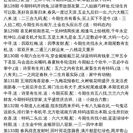
第128期 今期特码开鸡兔,沾请带故朋友聚,二八姑娘巧样妆,红绿生肖
可以取,美好良辰客归来,春风一度过天涯,五走九后归一出,六六大顺三
八来,送：二三合九码,配：今期生肖有看头,买上买下不是牛.(送：三
人抬二棺),今期生肖出南方,土金在头应出尽.(送：特码在内)
第129期 喜见树前闹杏花,一见钟情两疾迷,相逢马上纷桃雨,千年永定
乾坤位,点破玄机才知五,五是土来九是金,五八定数必中奖,大码一七心
中寻,送：四双红梅,送：四季发财,配：今期生肖找永火,本期尾数有玄
机,送：双双开来,二通三八财运来,一八桃花又重开
第130期 今期六合出牛马,穿金戴银戴兰花,绿蓝特码有钱拿,三申五令
下圣旨,马会选出尖嘴码,春夏秋冬轮流转,今期贴土个吹牛,一言必中在
掌中,(送：诗里有生肖),配：五六之内有玄机,家畜生肖有特码,(送：与
八有关),二一之间定春秋,十二生肖最实际,(送：家中有动物)
第131期 五湖四海喜迎春,一九梅花报春红,火树银花明盛开,生龙活虎
闹新春,一七前后并合五,将门生出有犬子,虎头蛇尾难成事,本期玄机诗
中寻,送：诗里有生肖,送：今期买双,配：今期生肖五八找,兰兰六六有
财发,今期特码找管家,太平盛世庆吉祥,（送：小姐合六数）
第132期 今期道人出难题,指东指西来开码,十有八九输在此,一句鬼话
说前头,排行第十有机寻,北方歌谣南方调,特码连双出本期,众生所归欢
欢喜,送：特码二头出,送：六六大顺,配：今期生肖找小姐,蓝蓝绿绿中
特期,送：土生金中特,金猴辞旧八迎新,一三一四中本期
第133期 春风得意发财时,田叶荷花莲藕香,满片都是红绿色,两岸青山