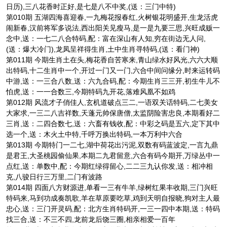
日历),三八花香时正好,是七是八不中奖,(送：三门中特)
第010期 五湖四海喜迎春,一九梅花报春红,火树银花明盛开,生龙活虎
闹新春,汉前将军多说法,西出阳关见瘦马,是一是九要三思,兴旺成贩一
念中,送：一七二八合特码,配：富在深山有人知,穷在街边无人问,
(送：爆大冷门),龙凤呈祥得生肖,土中生肖寻特码,(送：看门神)
第011期 今期生肖土在头,梅花香自苦寒来,青山绿水好风光,六六大顺
出特码,十二生肖中一个,开过一门又一门,六合中间问缘分,时来运转码
中游,送：一三合八数,送：六九合码,配：今期生肖三三开,初生牛儿不
怕虎,送：一一合数三,今期特码九开花,落难风凰不如鸡
第012期 风流才子俏佳人,玄机道破点三二,一语双关话特码,二七美女
大家求,一三二八吉祥数,天蓬元帅保唐僧,太监阴险害忠良,本期看好二
三肖,送：二四合数七,送：六畜有钱收,配：中彩之码是五六,定下其中
选一个,送：木火土中特,千呼万换出特码,一本万利中六合
第013期 今期特门一二七,湖中荷花出污泥,双数有码蓝波定,一言九鼎
是君王,大圣桃园偷仙果,本期二九君留意,六合有码今期开,万绿丛中一
点红,送：单数中,配：今期红绿得留心,二二三九认你发,送：相冲相
克,八骏日行三万里,二门有波路
第014期 四面八方财源进,单看一三有牛羊,绿树红果丰收期,三门兴旺
特码来,马到功成奏凯歌,羊在草原要吃草,鸡到天明自报晓,狗对主人最
忠心,送：三门开灵码,配：北方生肖特码开,一三一四中本期,送：特码
找三合,送：不三不四,龙前龙后饶三圈,相亲相爱一百年