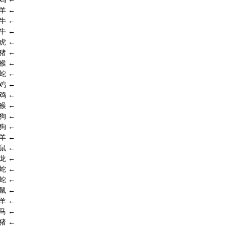
羊 ←
牛 ←
牛 ←
虎 ←
猪 ←
猴 ←
蛇 ←
鸡 ←
鸡 ←
猴 ←
狗 ←
狗 ←
羊 ←
鼠 ←
龙 ←
蛇 ←
蛇 ←
鼠 ←
羊 ←
马 ←
猪 ←