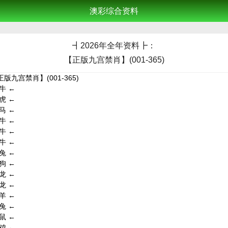
澳彩综合资料
┫
2026年全年资料┣：
【正版九宫禁肖】(001-365)
版九宫禁肖】(001-365)
牛 ←
虎 ←
马 ←
牛 ←
牛 ←
牛 ←
兔 ←
狗 ←
龙 ←
龙 ←
羊 ←
兔 ←
鼠 ←
鸡 ←