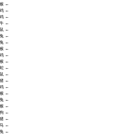
猴 ←
鸡 ←
鸡 ←
牛 ←
鼠 ←
兔 ←
兔 ←
猴 ←
鸡 ←
猴 ←
蛇 ←
鼠 ←
猪 ←
鸡 ←
猴 ←
兔 ←
猴 ←
狗 ←
猪 ←
马 ←
兔 ←