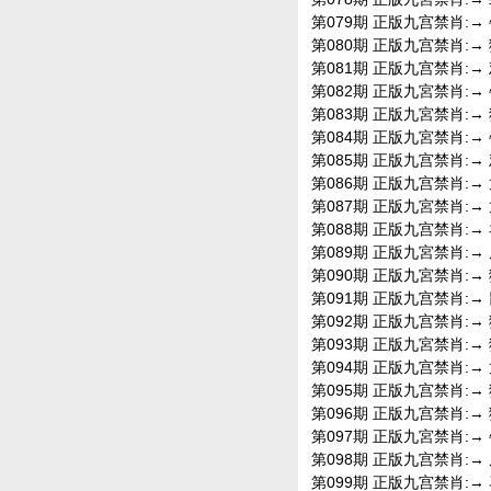
第079期 正版九宫禁肖:→ 
第080期 正版九宫禁肖:→ 
第081期 正版九宫禁肖:→ 
第082期 正版九宮禁肖:→ 
第083期 正版九宮禁肖:→ 
第084期 正版九宮禁肖:→ 
第085期 正版九宫禁肖:→ 
第086期 正版九宫禁肖:→ 
第087期 正版九宮禁肖:→ 
第088期 正版九宫禁肖:→ 
第089期 正版九宮禁肖:→ 
第090期 正版九宮禁肖:→ 
第091期 正版九宫禁肖:→ 
第092期 正版九宫禁肖:→ 
第093期 正版九宮禁肖:→ 
第094期 正版九宫禁肖:→ 
第095期 正版九宫禁肖:→ 
第096期 正版九宫禁肖:→ 
第097期 正版九宮禁肖:→ 
第098期 正版九宫禁肖:→ 
第099期 正版九宫禁肖:→ 