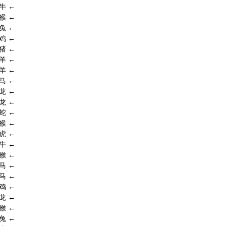
牛 ←
猴 ←
兔 ←
鸡 ←
猪 ←
羊 ←
羊 ←
马 ←
龙 ←
龙 ←
蛇 ←
猴 ←
虎 ←
牛 ←
猴 ←
马 ←
马 ←
鸡 ←
龙 ←
猴 ←
兔 ←