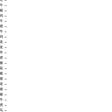
牛 ←
猴 ←
鸡 ←
牛 ←
猪 ←
牛 ←
鸡 ←
龙 ←
龙 ←
羊 ←
虎 ←
猴 ←
鼠 ←
猴 ←
猪 ←
龙 ←
猪 ←
猴 ←
牛 ←
虎 ←
马 ←