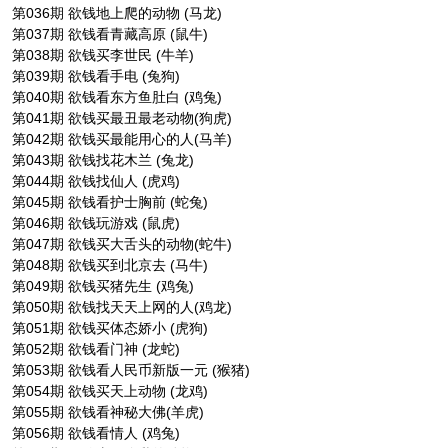
第036期 欲钱地上爬的动物 (马龙)
第037期 欲钱看青藏高原 (鼠牛)
第038期 欲钱买李世民 (牛羊)
第039期 欲钱看手电 (兔狗)
第040期 欲钱看东方鱼肚白 (鸡兔)
第041期 欲钱买最丑最老动物(狗虎)
第042期 欲钱买最能用心的人(马羊)
第043期 欲钱找花木兰 (兔龙)
第044期 欲钱找仙人 (虎鸡)
第045期 欲钱看护士胸前 (蛇兔)
第046期 欲钱玩游戏 (鼠虎)
第047期 欲钱买大舌头的动物(蛇牛)
第048期 欲钱买到北京去 (马牛)
第049期 欲钱买猪先生 (鸡兔)
第050期 欲钱找天天上网的人(鸡龙)
第051期 欲钱买体态娇小 (虎狗)
第052期 欲钱看门神 (龙蛇)
第053期 欲钱看人民币新版一元 (猴猪)
第054期 欲钱买天上动物 (龙鸡)
第055期 欲钱看神秘大佛(羊虎)
第056期 欲钱看情人 (鸡兔)