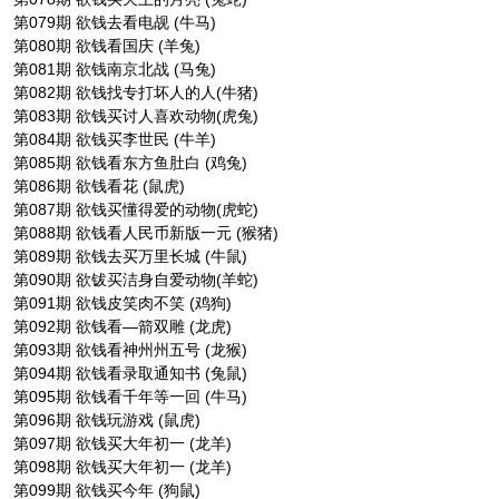
第079期 欲钱去看电觇 (牛马)
第080期 欲钱看国庆 (羊兔)
第081期 欲钱南京北战 (马兔)
第082期 欲钱找专打坏人的人(牛猪)
第083期 欲钱买讨人喜欢动物(虎兔)
第084期 欲钱买李世民 (牛羊)
第085期 欲钱看东方鱼肚白 (鸡兔)
第086期 欲钱看花 (鼠虎)
第087期 欲钱买懂得爱的动物(虎蛇)
第088期 欲钱看人民币新版一元 (猴猪)
第089期 欲钱去买万里长城 (牛鼠)
第090期 欲钹买洁身自爱动物(羊蛇)
第091期 欲钱皮笑肉不笑 (鸡狗)
第092期 欲钱看—箭双雕 (龙虎)
第093期 欲钱看神州州五号 (龙猴)
第094期 欲钱看录取通知书 (兔鼠)
第095期 欲钱看千年等一回 (牛马)
第096期 欲钱玩游戏 (鼠虎)
第097期 欲钱买大年初一 (龙羊)
第098期 欲钱买大年初一 (龙羊)
第099期 欲钱买今年 (狗鼠)