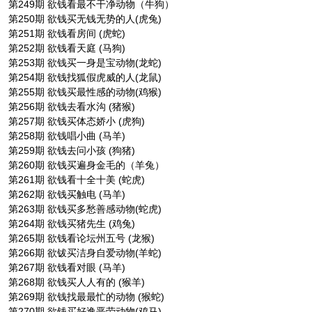
第249期 欲钱看最不干净动物（牛狗）
第250期 欲钱买无钱无势的人(虎兔)
第251期 欲钱看房间 (虎蛇)
第252期 欲钱看天庭 (马狗)
第253期 欲钱买一身是宝动物(龙蛇)
第254期 欲钱找狐假虎威的人(龙鼠)
第255期 欲钱买最性感的动物(鸡猴)
第256期 欲钱去看水沟 (猪猴)
第257期 欲钱买体态娇小 (虎狗)
第258期 欲钱唱小曲 (马羊)
第259期 欲钱去问小孩 (狗猪)
第260期 欲钱买遍身金毛的（羊兔）
第261期 欲钱看十全十美 (蛇虎)
第262期 欲钱买触电 (马羊)
第263期 欲钱买多愁善感动物(蛇虎)
第264期 欲钱买猪先生 (鸡兔)
第265期 欲钱看论坛州五号 (龙猴)
第266期 欲钹买洁身自爱动物(羊蛇)
第267期 欲钱看对眼 (马羊)
第268期 欲钱买人人有的 (猴羊)
第269期 欲钱找最最忙的动物 (猴蛇)
第270期 欲钱买好逸恶劳动物(鸡马)