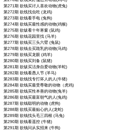
第271期 欲钱买讨人喜欢动物(虎兔)
第272期 欲线找虫吃 (龙鸡)
第273期 欲钱看手电 (兔狗)
第274期 欲钱买最性感的动物(鸡猴)
第275期 欲钹看十年寒窗 (鼠鸡)
第276期 欲钱花园里找 (马羊)
第277期 欲钱买三头六臂 (兔鼠)
第278期 欲钱去买跪乳的动物(马鸡)
第279期 欲钱买龙眼 (鸡羊)
第280期 欲钱买刘备 (鼠猪)
第281期 欲钹买洁身自爱动物(羊蛇)
第282期 欲钱看愚人节 (羊马)
第283期 欲钱找专打坏人的人(牛猪)
第284期 欲钱买最受尊敬的动物（虎鸡)
第285期 欲钱买性本善的动物(兔羊)
第286期 欲钱买最富朝气的人(兔鸡)
第287期 欲钱聪明的动物 (虎狗)
第288期 欲线买最贴心的人(龙蛇)
第289期 欲钱找头毛三四根 (马兔)
第290期 欲钱看遥控 (牛猪)
第291期 欲钱问从实招来 (牛狗)