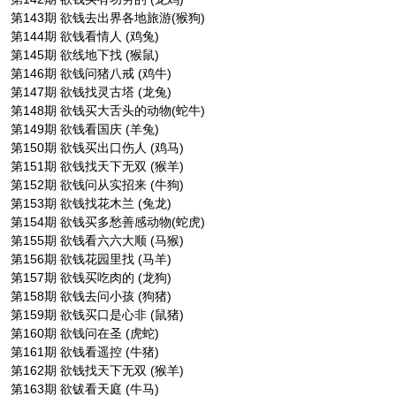
第143期 欲钱去出界各地旅游(猴狗)
第144期 欲钱看情人 (鸡兔)
第145期 欲线地下找 (猴鼠)
第146期 欲钱问猪八戒 (鸡牛)
第147期 欲钱找灵古塔 (龙兔)
第148期 欲钱买大舌头的动物(蛇牛)
第149期 欲钱看国庆 (羊兔)
第150期 欲钱买出口伤人 (鸡马)
第151期 欲钱找天下无双 (猴羊)
第152期 欲钱问从实招来 (牛狗)
第153期 欲钱找花木兰 (兔龙)
第154期 欲钱买多愁善感动物(蛇虎)
第155期 欲钱看六六大顺 (马猴)
第156期 欲钱花园里找 (马羊)
第157期 欲钱买吃肉的 (龙狗)
第158期 欲钱去问小孩 (狗猪)
第159期 欲钱买口是心非 (鼠猪)
第160期 欲钱问在圣 (虎蛇)
第161期 欲钱看遥控 (牛猪)
第162期 欲钱找天下无双 (猴羊)
第163期 欲钹看天庭 (牛马)