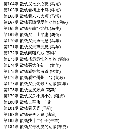
第164期 欲钱买七夕之夜 (马鼠)
第165期 欲钱看树上小鸟 (牛鼠)
第166期 欲钱看六六大顺 (马猴)
第167期 欲钱买懂得爱的动物(虎蛇)
第168期 欲钱买南征北战 (马牛)
第169期 欲钱买—生平庸 (鸡兔)
第170期 欲钱买无声无息 (马羊)
第171期 欲钱买无声无息 (马羊)
第172期 欲钱问猪八戒 (鸡牛)
第173期 欲钱找最最忙的动物 (猴蛇)
第174期 欲钱买大年初一 (龙羊)
第175期 欲钱看经营有道 (猴龙)
第176期 欲钱看神州州五号 (龙猴)
第177期 欲钱买变化最大动物(鼠羊)
第178期 欲钱去买牙刷 (猪狗)
第179期 欲钱买身小脚小的 (猪虎)
第180期 欲钱去拜佛 (羊龙)
第181期 欲钱看天庭 (马狗)
第182期 欲钱去买牙刷 (猪狗)
第183期 欲钱找十二仙子(牛羊)
第184期 欲钱买最机灵的动物(羊虎)