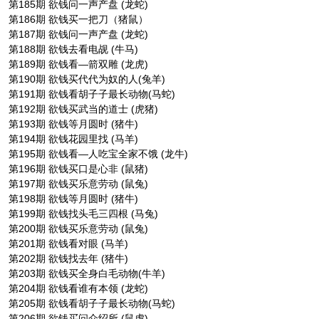
第185期 欲钱问一声产盘 (龙蛇)
第186期 欲钱买一把刀（猪鼠）
第187期 欲钱问一声产盘 (龙蛇)
第188期 欲钱去看电觇 (牛马)
第189期 欲钱看—箭双雕 (龙虎)
第190期 欲钱买代代为奴的人(兔羊)
第191期 欲钱看胡子子最长动物(马蛇)
第192期 欲钱买武当的道士 (虎猪)
第193期 欲钱等月圆时 (猪牛)
第194期 欲钱花园里找 (马羊)
第195期 欲钱看—人吃宝全家不饿 (龙牛)
第196期 欲钱买口是心非 (鼠猪)
第197期 欲钱买乐意劳动 (鼠兔)
第198期 欲钱等月圆时 (猪牛)
第199期 欲钱找头毛三四根 (马兔)
第200期 欲钱买乐意劳动 (鼠兔)
第201期 欲钱看对眼 (马羊)
第202期 欲钱找去年 (猪牛)
第203期 欲钱买全身白毛动物(牛羊)
第204期 欲钱看谁有本领 (龙蛇)
第205期 欲钱看胡子子最长动物(马蛇)
第206期 欲钱买问介绍所 (鼠虎)