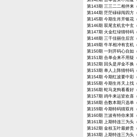
第143期 三三二二相伴
第144期 茫茫碌碌闯四
第145期 今期生肖开银
第146期 双尾玄机玄中
第147期 火金红绿猜特
第148期 三千佳丽住后
第149期 牛羊相冲有玄
第150期 一到开码心自
第151期 合单会来不用
第152期 回头是岸金不
第153期 单人上阵猜特
第154期 今期红波要中
第155期 今期生肖天上
第156期 蛇马龙狗看看
第157期 鸡牛来运皆欢
第158期 合数本期只选
第159期 今期特码猜双
第160期 兰波有特你来
第161期 上期特连三为
第162期 金枝玉叶最娇
第163期 上期特连三为