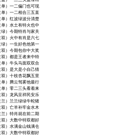
来（单）一二偏门也可现
方（单）一二相合三五直
花（单）红波绿波分清楚
玄（单）水土有特火也中
码（绿）今期特肖与家关
宫（双）火中有肖是六七
机（绿）一生好色他第一
如（双）今期包你中大奖
疑（双）都是王者来中特
换（单）牛头马面双双合
码（双）是大是小自己猜
彩（双）十枝杏花飘五里
找（单）腾云驾雾他最行
好（单）零二三头看着来
喜（双）龙风呈祥民安乐
单（兰）兰兰绿绿牛蛇猪
肖（双）亡羊补牢金水木
算（兰）特肖就在前二期
头（双）大数中特双都好
贵（双）水满金山钱满仓
头（双）大数中特双都好