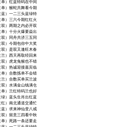
马（单）红蓝特码在中间
神（单）猴蛇共舞看今期
疑（蓝）一二三头蓝绿特
过（单）三六今期红红火
子（双）两期之内必开双
挡（单）十分火爆要焱出
奖（双）同舟共济三五同
如（双）今期包你中大奖
西（双）是双又逢旺木春
单（兰）西天再取经回来
买（双）虎龙兔猴也不错
苏（双）热诚迎接嘉宾临
来（单）合数拣单不会错
查（兰）合数买单买兰波
贵（双）水满金山钱满仓
言（单）兰红特码兰也好
到（绿）蓝头生肖出红蓝
伤（红）南北通道交通忙
会（蓝）求来神仙变八戒
奇（双）留意三四看中秋
行（单）死路一条还要走
疑（蓝）一二三头蓝绿特