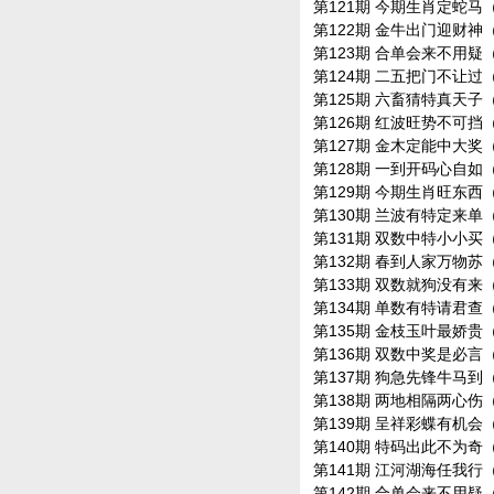
第121期 今期生肖定蛇
第122期 金牛出门迎财
第123期 合单会来不用
第124期 二五把门不让
第125期 六畜猜特真天
第126期 红波旺势不可
第127期 金木定能中大
第128期 一到开码心自
第129期 今期生肖旺东
第130期 兰波有特定来
第131期 双数中特小小
第132期 春到人家万物
第133期 双数就狗没有
第134期 单数有特请君
第135期 金枝玉叶最娇
第136期 双数中奖是必
第137期 狗急先锋牛马
第138期 两地相隔两心
第139期 呈祥彩蝶有机
第140期 特码出此不为
第141期 江河湖海任我
第142期 合单会来不用