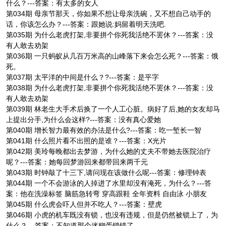
什么？---答案：有太多的女人
第034期 母亲节那天，你如果不想让母亲洗碗，又不想自己动手的
话，你该怎么办？---答案：跟她说:妈留着明天洗吧.
第035期 为什么老虎打架,非要拼个你死我活绝不罢休？---答案：没
有人敢去劝架
第036期 一只蚂蚁从几百万米高的山峰落下来会怎么死？---答案：饿
死。
第037期 太平洋的中间是什么？?---答案：是平字
第038期 为什么老虎打架,非要拼个你死我活绝不罢休？---答案：没
有人敢去劝架
第039期 林老生大手术后换了一个人工心脏。病好了后,她的女友却马
上提出分手,为什么会这样?---答案：没有真心爱她
第040期 增长智力最有效的办法是什么?---答案：吃一堑长一智
第041期 什么照片看不出照的是谁？---答案：X光片
第042期 美玲每晚都出去梦游，为什么她的丈夫不带她去医院治疗
呢？---答案：她每回梦游回来都带回来两千元
第043期 时钟敲了十三下,请问现在该做什么呢---答案：修理钟表
第044期 一个不会游泳的人掉进了水里却没有淹死，为什么？---答
案：他在洗澡标签 脑筋急转弯 穿高跟鞋 全年资料 自由泳 小朋友
第045期 什么虎会吓人但并不吃人？---答案：壁虎
第046期 小虎的机车既没有锁，也没有违规，但是仍然被锁上了，为
什么？---答案：不知道那个迷糊蛋锁错了