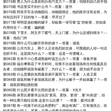
第074期 黑人为什么喜欢吃白色巧克力？---答案：怕咬到自己的手指
第075期 书店里买不到什么书 ?---答案：遗书
第076期 阿呆开车去动物园玩，动物园很近，他的路并没有走错，为
何却总到不了目的地？---答案：早开过了
第077期 明明是放砂糖的罐子，却贴着一张写着“盐”的标签，你知道
作用何在？---答案：骗蚂蚁
第078期 下雪天，阿文开了暖气，关上门窗，为什么还感到很冷？---
答案：他在门外
第079期 用什么可以解开所有的谜？---答案：谜底
第080期 公共汽车上，两个人正在热烈的交谈，可围观的人却一句话
也听不到，这是因为什么？---答案：这是一对聋哑人。
第081期 生米不小心煮成熟饭时该怎么办？---答案：准备开饭
第082期 福尔摩斯花了半天时间，却查不出命案现场有任何线索及目
击者，但他随即就宣布破案了，为什么？---答案：因为凶手自首了
第083期 什么贵重的东西最容易不翼而飞？---答案：人造卫星
第084期 袋鼠和猴子参加跳高比赛，为什么猴子一开始就赢了？---答
案：袋鼠双脚起跳犯规
第085期 什么照片看不出照的是谁？---答案：X光片
第086期 体育比赛要求运动员“更高、更快、更强”，要“向前进”，但
有一种比赛只能往后推,这是什么比赛？ ---答案：拨河比赛
第087期 有一间屋子的北边有肥料厂，南边有酒厂，它有项优点，你
知道是什么吗？---答案：只要一开窗子就能知道什么风