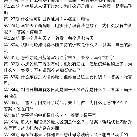
第126期 有种船从来没下过水，为什么还是船？ ---答案：是宇宙飞
船
第127期 什么话可以世界通用？---答案：电话
第128期 马亚买了新音响，电源开了录音带也放了，为什么没有声音
呢？---答案：停电了
第129期 哪一个月有天？---答案：每个月都有天
第130期 牧师无论如何都不能主持的仪式是什么？---答案：自已的葬
礼
第131期 怎样才能用蓝笔写出红字来？---答案：写个“红”字
第132期 小虎的机车既没有锁，也没有违规，但是仍然被锁上了，为
什么？---答案：不知道那个迷糊蛋锁错了
第133期 什么东西别人请你吃，但你自己还是要付钱？---答案：吃官
司。
第134期 制造日期与有效日期是同一天的产品是什么？---答案：当天
的报纸
第135期 下雪天，阿文开了暖气，关上门窗，为什么还感到很冷？---
答案：他在门外
第136期 太平洋的中间是什么？?---答案：是平字
第137期 超人和蝙蝠侠的最大区别是什么？---答案：蝙蝠侠把内裤穿
在里面，超人把内裤穿在外面
第138期 母亲节那天，你如果不想让母亲洗碗，又不想自己动手的