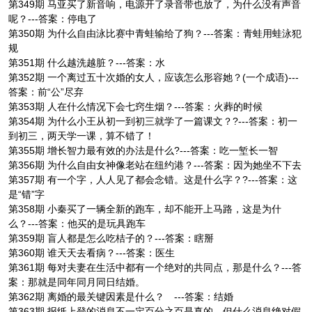
第349期 马亚买了新音响，电源开了录音带也放了，为什么没有声音
呢？---答案：停电了
第350期 为什么自由泳比赛中青蛙输给了狗？---答案：青蛙用蛙泳犯
规
第351期 什么越洗越脏？---答案：水
第352期 一个离过五十次婚的女人，应该怎么形容她？(一个成语)---
答案：前“公”尽弃
第353期 人在什么情况下会七窍生烟？---答案：火葬的时候
第354期 为什么小王从初一到初三就学了一篇课文？?---答案：初一
到初三，两天学一课，算不错了！
第355期 增长智力最有效的办法是什么?---答案：吃一堑长一智
第356期 为什么自由女神像老站在纽约港？---答案：因为她坐不下去
第357期 有一个字，人人见了都会念错。这是什么字？?---答案：这
是“错”字
第358期 小秦买了一辆全新的跑车，却不能开上马路，这是为什
么？---答案：他买的是玩具跑车
第359期 盲人都是怎么吃桔子的？---答案：瞎掰
第360期 谁天天去看病？---答案：医生
第361期 每对夫妻在生活中都有一个绝对的共同点，那是什么？---答
案：那就是同年同月同日结婚。
第362期 离婚的最关键因素是什么？ ---答案：结婚
第363期 报纸上登的消息不一定百分之百是真的，但什么消息绝对假