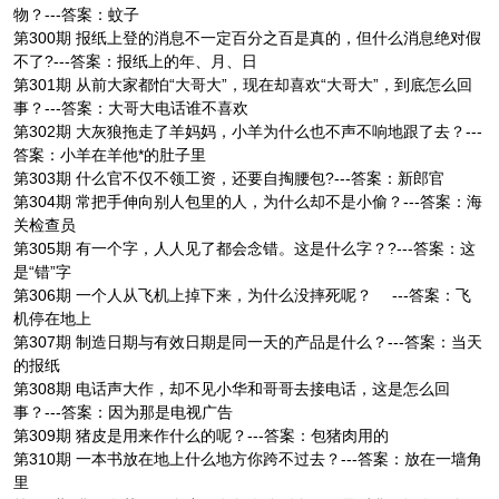
物？---答案：蚊子
第300期 报纸上登的消息不一定百分之百是真的，但什么消息绝对假
不了?---答案：报纸上的年、月、日
第301期 从前大家都怕“大哥大”，现在却喜欢“大哥大”，到底怎么回
事？---答案：大哥大电话谁不喜欢
第302期 大灰狼拖走了羊妈妈，小羊为什么也不声不响地跟了去？---
答案：小羊在羊他*的肚子里
第303期 什么官不仅不领工资，还要自掏腰包?---答案：新郎官
第304期 常把手伸向别人包里的人，为什么却不是小偷？---答案：海
关检查员
第305期 有一个字，人人见了都会念错。这是什么字？?---答案：这
是“错”字
第306期 一个人从飞机上掉下来，为什么没摔死呢？ ---答案：飞
机停在地上
第307期 制造日期与有效日期是同一天的产品是什么？---答案：当天
的报纸
第308期 电话声大作，却不见小华和哥哥去接电话，这是怎么回
事？---答案：因为那是电视广告
第309期 猪皮是用来作什么的呢？---答案：包猪肉用的
第310期 一本书放在地上什么地方你跨不过去？---答案：放在一墙角
里