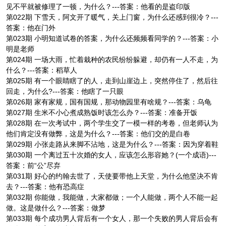
见不平就被修理了一顿，为什么？---答案：他看的是盗印版
第022期 下雪天，阿文开了暖气，关上门窗，为什么还感到很冷？---
答案：他在门外
第023期 小明知道试卷的答案，为什么还频频看同学的？---答案：小
明是老师
第024期 一场大雨，忙着栽种的农民纷纷躲避，却仍有一人不走，为
什么？---答案：稻草人
第025期 有一个眼睛瞎了的人，走到山崖边上，突然停住了，然后往
回走，为什么?---答案：他瞎了一只眼
第026期 家有家规，国有国规，那动物园里有啥规？---答案：乌龟
第027期 生米不小心煮成熟饭时该怎么办？---答案：准备开饭
第028期 在一次考试中，两个学生交了一模一样的考卷，但老师认为
他们肯定没有做弊，这是为什么？---答案：他们交的是白卷
第029期 小张走路从来脚不沾地，这是为什么？---答案：因为穿着鞋
第030期 一个离过五十次婚的女人，应该怎么形容她？(一个成语)---
答案：前“公”尽弃
第031期 好心的约翰去世了，天使要带他上天堂，为什么他坚决不肯
去？---答案：他有恐高症
第032期 你能做，我能做，大家都做；一个人能做，两个人不能一起
做。这是做什么？---答案：做梦
第033期 每个成功男人背后有一个女人，那一个失败的男人背后会有