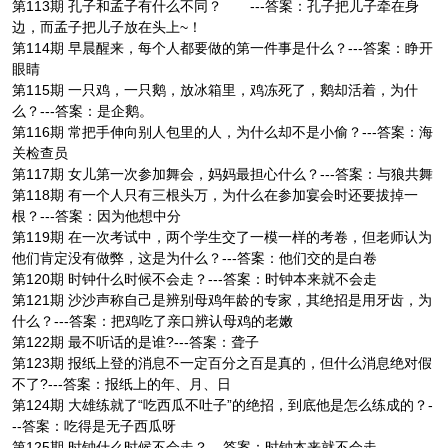
第113期 孔子和孟子有什么不同？ ---答案：孔子把儿子牵在身
边，而孟子把儿子放在头上~！
第114期 早晨醒来，每个人都要做的第一件事是什么？---答案：睁开
眼睛
第115期 一只鸡，一只鹅，放冰箱里，鸡冻死了，鹅却活着，为什
么？---答案：是企鹅。
第116期 常把手伸向别人包里的人，为什么却不是小偷？---答案：海
关检查员
第117期 女儿第一次参加舞会，妈妈最担心什么？---答案：与狼共舞
第118期 有一个人只有三根头万，为什么在参加宴会时还要拔掉一
根？---答案：因为他想中分
第119期 在一次考试中，两个学生交了一模一样的考卷，但老师认为
他们肯定没有做弊，这是为什么？---答案：他们交的是白卷
第120期 时钟什么时候不会走？---答案：时钟本来就不会走
第121期 沙沙声称自己是辨别母鸡年龄的专家，其绝招是用牙齿，为
什么？---答案：把鸡吃了亲口辨认母鸡的老嫩
第122期 最不听话的是谁?---答案：聋子
第123期 报纸上登的消息不一定百分之百是真的，但什么消息绝对假
不了?---答案：报纸上的年、月、日
第124期 大雄练就了“吃西瓜不吐子”的绝招，到底他是怎么练成的？-
--答案：吃得是无子西瓜呀
第125期 时钟什么时候不会走？---答案：时钟本来就不会走