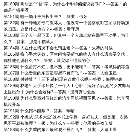
第180期 明明是个“错”字，为什么小华却偏偏说要“对”？---答案：的
确是个错字呀
第181期 哪一颗牙最后长出来？---答案：假牙
第182期 有一种地方专门教坏人，但没有一个警察敢对它采取行动加
以扫荡。这是什么地方？---答案：看守所
第183期 三个人一起下田，但其中一个人却老站在那里不动手，为什
么？---答案：那是个稻草人
第184期 人在什么情况下会七窍生烟？---答案：火葬的时候
第185期 换心手术失败，医生问快要断气的病人有什么遗言要交代，
你猜他会说什么？?---答案：其实你不懂我的心
第186期 什么蛋打不烂，煮不熟，更不能吃？---答案：考试得的零蛋
第187期 什么贵重的东西最容易不翼而飞？---答案：人造卫星
第188期 时钟敲了十三下,请问现在该做什么呢---答案：修理钟表
第189期 林老生大手术后换了一个人工心脏。病好了后,她的女友却马
上提出分手,为什么会这样?---答案：没有真心爱她
第190期 为什么警察对闯红灯的汽车司机视而不见？---答案：汽车司
机没开车
第191期 什么帽不能戴 ?---答案：螺帽
第192期 小虎从“武术大全”这本书上学得一身好功夫，但是第一次路
见不平就被修理了一顿，为什么？---答案：他看的是盗印版
第193期 什么贵重的东西最容易不翼而飞？---答案：人造卫星