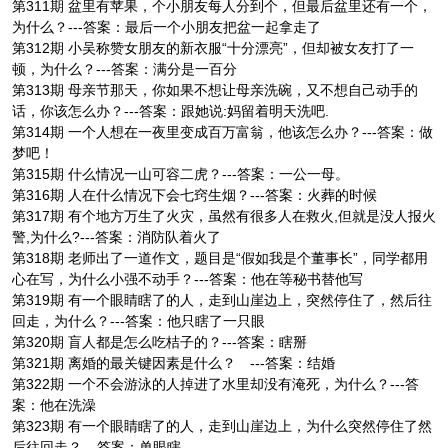
第311期 盆里有苹果，个小朋友每人分到个，但最后盆里还有一个，
为什么？---答案：最后一个小朋友把盆一起拿走了
第312期 小吴称赞女朋友的新衣服“十分漂亮”，但却被女友打了一
顿，为什么？---答案：满分是一百分
第313期 母亲节那天，你如果不想让母亲洗碗，又不想自己动手的
话，你该怎么办？---答案：跟她说:妈留着明天洗吧.
第314期 一个人想在一夜里变成百万富翁，他该怎么办？---答案：做
梦吧！
第315期 什么情况一山可容二虎？---答案：一公一母。
第316期 人在什么情况下会七窍生烟？---答案：火葬的时候
第317期 有个地方万生了火灾，虽然有很多人在救火,但就是没人报火
警,为什么?---答案：消防队着火了
第318期 老师出了一道作文，题目是“假如我是个董事长”，同学都用
心在写，为什么小强不动手？---答案：他在等秘书替他写
第319期 有一个眼睛瞎了的人，走到山崖边上，突然停住了，然后往
回走，为什么？---答案：他只瞎了一只眼
第320期 盲人都是怎么吃桔子的？---答案：瞎掰
第321期 离婚的最关键因素是什么？ ---答案：结婚
第322期 一个不会游泳的人掉进了水里却没有淹死，为什么？---答
案：他在洗澡
第323期 有一个眼睛瞎了的人，走到山崖边上，为什么突然停住了然
后往回走？---答案：单眼瞎。