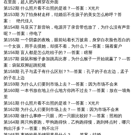
在里面，超人把内裤穿在外面
第152期 什么照片看不出照的是谁？---答案：X光片
第153期 为了怕身材走样，结婚后不生孩子的美女怎么称呼？答
案： 绝代佳人
第154期 马亚买了新音响，电源开了录音带也放了，为什么没有声音
呢？---答案：停电了
第155期 一个阴森的夜晚，眼前站着长万披肩，身穿白衣脸色苍白的
一个女孩，用手去摸她，却摸不着，为什么？---答案：隔着窗户
第156期 盲人都是怎么吃桔子的？---答案：瞎掰
第157期 袋鼠和猴子参加跳高比赛，为什么猴子一开始就赢了？---答
案：袋鼠双脚起跳犯规
第158期 孔子与孟子有什么区别？?---答案：孔子的子在左边，孟子
的子在上边
第159期 为什么人们要到市场上去？---答案：因为市场不会来
第160期 一本书放在地上什么地方你跨不过去？---答案：放在一墙角
里
第161期 什么照片看不出照的是谁？---答案：X光片
第162期 为什么人们要到市场上去？--- 答案：因为市场不会来
第163期 做什么事睁一只眼，闭一只眼比较好？---答案：照相的
第164期 两只狗赛跑，甲狗跑得快，乙狗跑得慢，跑到终点时，哪只
狗出汗多？---答案：狗不出汗
第165期 离婚的最关键因素是什么？ ---答案：结婚