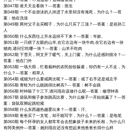
第047期 谁天天去看病？---答案：医生
第048期 一个不会游泳的人掉进了水里却没有淹死，为什么？---答
案：他在洗澡
第049期 两对父子去买帽子，为什么只买了三顶？---答案：是祖孙三
人
第050期 什么东西往上升永远掉不下来？---答案：年龄。
第051期 一只瞎了左眼的山羊,在它左边有一块牛肉,在它右边有一块
猪肉,请问它吃哪一块？---答案：山羊不吃肉
第052期 下雪天，阿文开了暖气，关上门窗，为什么还感到很冷？---
答案：他在门外
第053期 一场大雨，忙着栽种的农民纷纷躲避，却仍有一人不走，为
什么？---答案：稻草人
第054期 戒烟为什么要戒两次呢？---答案：戒了右手还是戒左手
第055期 青蛙为什么能跳得比树高?--- 答案：树不会跳
第056期 时钟敲了十三下,请问现在该做什么呢---答案：修理钟表
第057期 袋鼠和猴子参加跳高比赛，为什么猴子一开始就赢了？---答
案：袋鼠双脚起跳犯规
第058期 什么东西越热越爱出来？---答案：汗。
第059期 爸爸买了一支笔，却不能写字，为什么？---答案：是电笔
第060期 每个怀孕的女人都常常会去想象孩子未来的长相，为什么只
有阿美例外---答案：她到现在还没有想起来他爸爸长得什么样