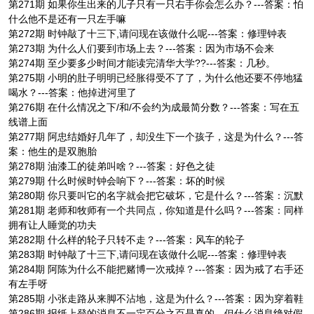
第271期 如果你生出来的儿子只有一只右手你会怎么办？---答案：怕
什么他不是还有一只左手嘛
第272期 时钟敲了十三下,请问现在该做什么呢---答案：修理钟表
第273期 为什么人们要到市场上去？---答案：因为市场不会来
第274期 至少要多少时间才能读完清华大学??---答案：几秒。
第275期 小明的肚子明明已经胀得受不了了，为什么他还要不停地猛
喝水？---答案：他掉进河里了
第276期 在什么情况之下/和/不会约为成最简分数？---答案：写在五
线谱上面
第277期 阿忠结婚好几年了，却没生下一个孩子，这是为什么？---答
案：他生的是双胞胎
第278期 油漆工的徒弟叫啥？---答案：好色之徒
第279期 什么时候时钟会响下？---答案：坏的时候
第280期 你只要叫它的名字就会把它破坏，它是什么？---答案：沉默
第281期 老师和牧师有一个共同点，你知道是什么吗？---答案：同样
拥有让人睡觉的功夫
第282期 什么样的轮子只转不走？---答案：风车的轮子
第283期 时钟敲了十三下,请问现在该做什么呢---答案：修理钟表
第284期 阿陈为什么不能把赌博一次戒掉？---答案：因为戒了右手还
有左手呀
第285期 小张走路从来脚不沾地，这是为什么？---答案：因为穿着鞋
第286期 报纸上登的消息不一定百分之百是真的，但什么消息绝对假