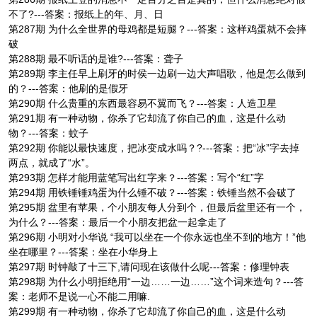
不了?---答案：报纸上的年、月、日
第287期 为什么全世界的母鸡都是短腿？---答案：这样鸡蛋就不会摔
破
第288期 最不听话的是谁?---答案：聋子
第289期 李主任早上刷牙的时侯一边刷一边大声唱歌，他是怎么做到
的？---答案：他刷的是假牙
第290期 什么贵重的东西最容易不翼而飞？---答案：人造卫星
第291期 有一种动物，你杀了它却流了你自己的血，这是什么动
物？---答案：蚊子
第292期 你能以最快速度，把冰变成水吗？?---答案：把“冰”字去掉
两点，就成了“水”。
第293期 怎样才能用蓝笔写出红字来？---答案：写个“红”字
第294期 用铁锤锤鸡蛋为什么锤不破？---答案：铁锤当然不会破了
第295期 盆里有苹果，个小朋友每人分到个，但最后盆里还有一个，
为什么？---答案：最后一个小朋友把盆一起拿走了
第296期 小明对小华说 “我可以坐在一个你永远也坐不到的地方！”他
坐在哪里？---答案：坐在小华身上
第297期 时钟敲了十三下,请问现在该做什么呢---答案：修理钟表
第298期 为什么小明拒绝用“一边……一边……”这个词来造句？---答
案：老师不是说一心不能二用嘛.
第299期 有一种动物，你杀了它却流了你自己的血，这是什么动