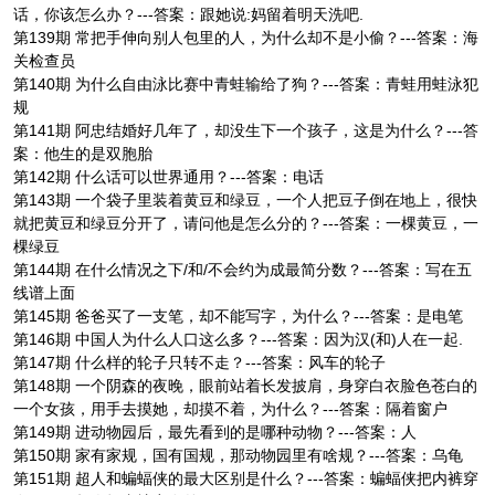
话，你该怎么办？---答案：跟她说:妈留着明天洗吧.
第139期 常把手伸向别人包里的人，为什么却不是小偷？---答案：海
关检查员
第140期 为什么自由泳比赛中青蛙输给了狗？---答案：青蛙用蛙泳犯
规
第141期 阿忠结婚好几年了，却没生下一个孩子，这是为什么？---答
案：他生的是双胞胎
第142期 什么话可以世界通用？---答案：电话
第143期 一个袋子里装着黄豆和绿豆，一个人把豆子倒在地上，很快
就把黄豆和绿豆分开了，请问他是怎么分的？---答案：一棵黄豆，一
棵绿豆
第144期 在什么情况之下/和/不会约为成最简分数？---答案：写在五
线谱上面
第145期 爸爸买了一支笔，却不能写字，为什么？---答案：是电笔
第146期 中国人为什么人口这么多？---答案：因为汉(和)人在一起.
第147期 什么样的轮子只转不走？---答案：风车的轮子
第148期 一个阴森的夜晚，眼前站着长发披肩，身穿白衣脸色苍白的
一个女孩，用手去摸她，却摸不着，为什么？---答案：隔着窗户
第149期 进动物园后，最先看到的是哪种动物？---答案：人
第150期 家有家规，国有国规，那动物园里有啥规？---答案：乌龟
第151期 超人和蝙蝠侠的最大区别是什么？---答案：蝙蝠侠把内裤穿