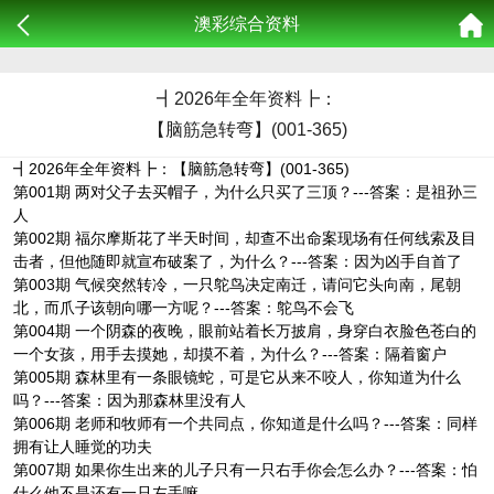
澳彩综合资料
┫
2026年全年资料┣：
【脑筋急转弯】(001-365)
┫2026年全年资料┣：【脑筋急转弯】(001-365)
第001期 两对父子去买帽子，为什么只买了三顶？---答案：是祖孙三
人
第002期 福尔摩斯花了半天时间，却查不出命案现场有任何线索及目
击者，但他随即就宣布破案了，为什么？---答案：因为凶手自首了
第003期 气候突然转冷，一只鸵鸟决定南迁，请问它头向南，尾朝
北，而爪子该朝向哪一方呢？---答案：鸵鸟不会飞
第004期 一个阴森的夜晚，眼前站着长万披肩，身穿白衣脸色苍白的
一个女孩，用手去摸她，却摸不着，为什么？---答案：隔着窗户
第005期 森林里有一条眼镜蛇，可是它从来不咬人，你知道为什么
吗？---答案：因为那森林里没有人
第006期 老师和牧师有一个共同点，你知道是什么吗？---答案：同样
拥有让人睡觉的功夫
第007期 如果你生出来的儿子只有一只右手你会怎么办？---答案：怕
什么他不是还有一只左手嘛