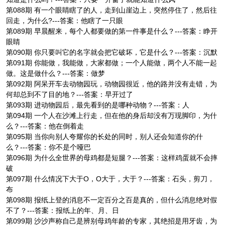
第088期 有一个眼睛瞎了的人，走到山崖边上，突然停住了，然后往
回走，为什么?---答案：他瞎了一只眼
第089期 早晨醒来，每个人都要做的第一件事是什么？---答案：睁开
眼睛
第090期 你只要叫它的名字就会把它破坏，它是什么？---答案：沉默
第091期 你能做，我能做，大家都做；一个人能做，两个人不能一起
做。这是做什么？---答案：做梦
第092期 阿呆开车去动物园玩，动物园很近，他的路并没有走错，为
何却总到不了目的地？---答案：早开过了
第093期 进动物园后，最先看到的是哪种动物？---答案：人
第094期 一个人在沙滩上行走，但在他的身后却没有万现脚印，为什
么？---答案：他在倒着走
第095期 当你向别人夸耀你的长处的同时，别人还会知道你的什
么？---答案：你不是个哑巴
第096期 为什么全世界的母鸡都是短腿？---答案：这样鸡蛋就不会摔
破
第097期 什么情况下大于O，O大于，大于？---答案：石头，剪刀，
布
第098期 报纸上登的消息不一定百分之百是真的，但什么消息绝对假
不了？---答案：报纸上的年、月、日
第099期 沙沙声称自己是辨别母鸡年龄的专家，其绝招是用牙齿，为