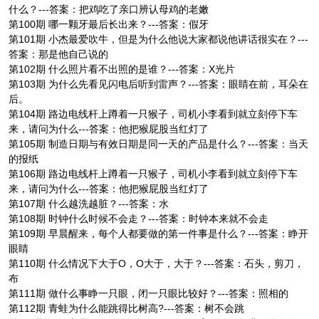
什么？---答案：把鸡吃了亲口辨认母鸡的老嫩
第100期 哪一颗牙最后长出来？---答案：假牙
第101期 小杰最爱吹牛，但是为什么他说大家都说他讲话很实在？---
答案：那是他自己说的
第102期 什么照片看不出照的是谁？---答案：X光片
第103期 为什么先看见闪电后听到雷声？---答案：眼睛在前，耳朵在
后。
第104期 路边电线杆上蹲着一只猴子，司机小李看到就立刻停下车
来，请问为什么---答案：他把猴屁股当红灯了
第105期 制造日期与有效日期是同一天的产品是什么？---答案：当天
的报纸
第106期 路边电线杆上蹲着一只猴子，司机小李看到就立刻停下车
来，请问为什么---答案：他把猴屁股当红灯了
第107期 什么越洗越脏？---答案：水
第108期 时钟什么时候不会走？---答案：时钟本来就不会走
第109期 早晨醒来，每个人都要做的第一件事是什么？---答案：睁开
眼睛
第110期 什么情况下大于O，O大于，大于？---答案：石头，剪刀，
布
第111期 做什么事睁一只眼，闭一只眼比较好？---答案：照相的
第112期 青蛙为什么能跳得比树高?---答案：树不会跳