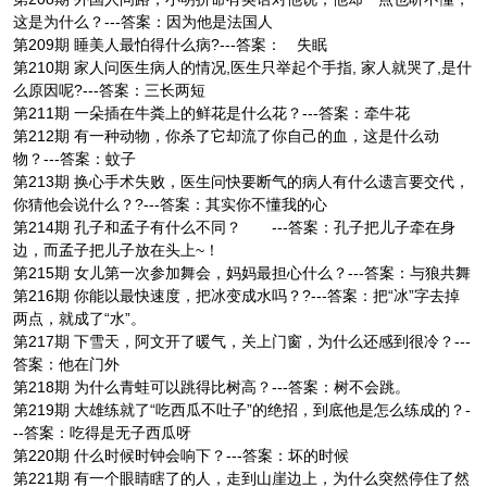
这是为什么？---答案：因为他是法国人
第209期 睡美人最怕得什么病?---答案： 失眠
第210期 家人问医生病人的情况,医生只举起个手指, 家人就哭了,是什
么原因呢?---答案：三长两短
第211期 一朵插在牛粪上的鲜花是什么花？---答案：牵牛花
第212期 有一种动物，你杀了它却流了你自己的血，这是什么动
物？---答案：蚊子
第213期 换心手术失败，医生问快要断气的病人有什么遗言要交代，
你猜他会说什么？?---答案：其实你不懂我的心
第214期 孔子和孟子有什么不同？ ---答案：孔子把儿子牵在身
边，而孟子把儿子放在头上~！
第215期 女儿第一次参加舞会，妈妈最担心什么？---答案：与狼共舞
第216期 你能以最快速度，把冰变成水吗？?---答案：把“冰”字去掉
两点，就成了“水”。
第217期 下雪天，阿文开了暖气，关上门窗，为什么还感到很冷？---
答案：他在门外
第218期 为什么青蛙可以跳得比树高？---答案：树不会跳。
第219期 大雄练就了“吃西瓜不吐子”的绝招，到底他是怎么练成的？-
--答案：吃得是无子西瓜呀
第220期 什么时候时钟会响下？---答案：坏的时候
第221期 有一个眼睛瞎了的人，走到山崖边上，为什么突然停住了然