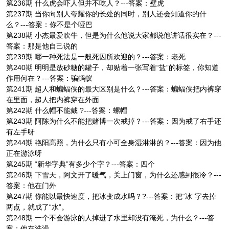
第236期 什么虎会吓人但并不吃人？---答案：壁虎
第237期 当你向别人夸耀你的长处的同时，别人还会知道你的什
么？---答案：你不是个哑巴
第238期 小杰最爱吹牛，但是为什么他说大家都说他讲话很实在？---
答案：那是他自己说的
第239期 哪一种死法是一般死囚所欢迎的？---答案：老死
第240期 明明是放砂糖的罐子，却贴着一张写着“盐”的标签，你知道
作用何在？---答案：骗蚂蚁
第241期 超人和蝙蝠侠的最大区别是什么？---答案：蝙蝠侠把内裤穿
在里面，超人把内裤穿在外面
第242期 什么帽不能戴 ?---答案：螺帽
第243期 阿陈为什么不能把赌博一次戒掉？---答案：因为戒了右手还
有左手呀
第244期 艳阳高照，为什么只有小可全身湿淋淋的？---答案：因为他
正在游泳呀
第245期 “新华字典”有多少个字？---答案：四个
第246期 下雪天，阿文开了暖气，关上门窗，为什么还感到很冷？---
答案：他在门外
第247期 你能以最快速度，把冰变成水吗？?---答案：把“冰”字去掉
两点，就成了“水”。
第248期 一个不会游泳的人掉进了水里却没有淹死，为什么？---答
案：他在洗澡