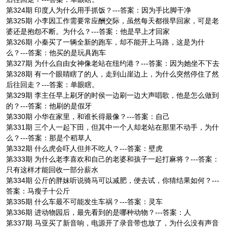
第324期 印度人为什么用手抓饭？---答案：因为手比脚干净
第325期 小李因工作需要常应酬交际，虽然每天都很早回家，可是老
婆还是抱怨不断。为什么？---答案：他是早上才回家
第326期 小秦买了一辆全新的跑车，却不能开上马路，这是为什
么？---答案：他买的是玩具跑车
第327期 为什么自由女神像老站在纽约港？---答案：因为她坐不下去
第328期 有一个眼睛瞎了的人，走到山崖边上，为什么突然停住了然
后往回走？---答案：单眼瞎。
第329期 李主任早上刷牙的时侯一边刷一边大声唱歌，他是怎么做到
的？---答案：他刷的是假牙
第330期 小华在家里，和谁长得最像？---答案：自己
第331期 三个人一起下田，但其中一个人却老站在那里不动手，为什
么？---答案：那是个稻草人
第332期 什么虎会吓人但并不吃人？---答案：壁虎
第333期 为什么老李喜欢和自己的老婆和孩子一起打麻将？---答案：
只有这样才能回收一部分薪水
第334期 公斤的胖妹听说骑马可以减肥，便去试，你猜结果如何？---
答案：马瘦子十公斤
第335期 什么车最不可能发生车祸？---答案：灵车
第336期 进动物园后，最先看到的是哪种动物？---答案：人
第337期 马亚买了新音响，电源开了录音带也放了，为什么没有声音