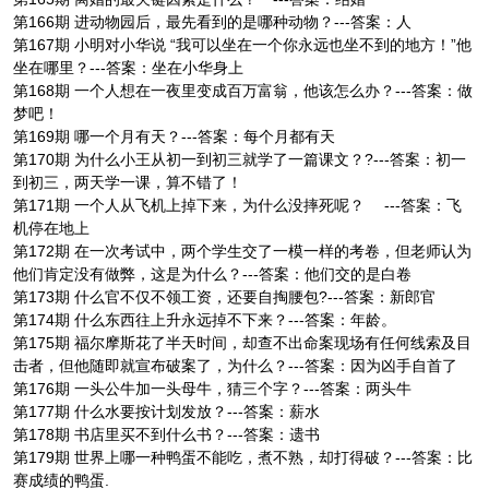
第166期 进动物园后，最先看到的是哪种动物？---答案：人
第167期 小明对小华说 “我可以坐在一个你永远也坐不到的地方！”他
坐在哪里？---答案：坐在小华身上
第168期 一个人想在一夜里变成百万富翁，他该怎么办？---答案：做
梦吧！
第169期 哪一个月有天？---答案：每个月都有天
第170期 为什么小王从初一到初三就学了一篇课文？?---答案：初一
到初三，两天学一课，算不错了！
第171期 一个人从飞机上掉下来，为什么没摔死呢？ ---答案：飞
机停在地上
第172期 在一次考试中，两个学生交了一模一样的考卷，但老师认为
他们肯定没有做弊，这是为什么？---答案：他们交的是白卷
第173期 什么官不仅不领工资，还要自掏腰包?---答案：新郎官
第174期 什么东西往上升永远掉不下来？---答案：年龄。
第175期 福尔摩斯花了半天时间，却查不出命案现场有任何线索及目
击者，但他随即就宣布破案了，为什么？---答案：因为凶手自首了
第176期 一头公牛加一头母牛，猜三个字？---答案：两头牛
第177期 什么水要按计划发放？---答案：薪水
第178期 书店里买不到什么书？---答案：遗书
第179期 世界上哪一种鸭蛋不能吃，煮不熟，却打得破？---答案：比
赛成绩的鸭蛋.