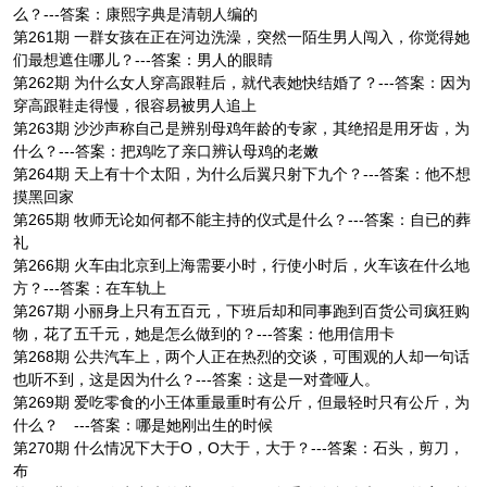
么？---答案：康熙字典是清朝人编的
第261期 一群女孩在正在河边洗澡，突然一陌生男人闯入，你觉得她
们最想遮住哪儿？---答案：男人的眼睛
第262期 为什么女人穿高跟鞋后，就代表她快结婚了？---答案：因为
穿高跟鞋走得慢，很容易被男人追上
第263期 沙沙声称自己是辨别母鸡年龄的专家，其绝招是用牙齿，为
什么？---答案：把鸡吃了亲口辨认母鸡的老嫩
第264期 天上有十个太阳，为什么后翼只射下九个？---答案：他不想
摸黑回家
第265期 牧师无论如何都不能主持的仪式是什么？---答案：自已的葬
礼
第266期 火车由北京到上海需要小时，行使小时后，火车该在什么地
方？---答案：在车轨上
第267期 小丽身上只有五百元，下班后却和同事跑到百货公司疯狂购
物，花了五千元，她是怎么做到的？---答案：他用信用卡
第268期 公共汽车上，两个人正在热烈的交谈，可围观的人却一句话
也听不到，这是因为什么？---答案：这是一对聋哑人。
第269期 爱吃零食的小王体重最重时有公斤，但最轻时只有公斤，为
什么？ ---答案：哪是她刚出生的时候
第270期 什么情况下大于O，O大于，大于？---答案：石头，剪刀，
布