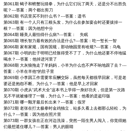
第061期 蝎子和螃蟹玩猜拳，为什么它们玩了两天，还是分不出胜负
呢？---答案：两个都出剪刀
第062期 书店里买不到什么书？---答案：遗书
第063期 有一个人只有三根头发，为什么在参加宴会时还要拔掉一
根？---答案：因为他想中分
第064期 睡美人最怕得什么病?---答案： 失眠
第065期 增长智力最有效的办法是什么?---答案：吃一堑长一智
第066期 家有家规，国有国规，那动物园里有啥规?---答案：乌龟
第067期 小明的肚子明明已经胀得受不了了，为什么他还要不停地猛
喝水？---答案：他掉进河里了
第068期 大灰狼拖走了羊妈妈，小羊为什么也不声不响地跟了去？---
答案：小羊在羊他*的肚子里
第069期 小李因工作需要常应酬交际，虽然每天都很早回家，可是老
婆还是抱怨不断。为什么？---答案：他是早上才回家
第070期 小虎从“武术大全”这本书上学得一身好功夫，但是第一次路
见不平就被修理了一顿，为什么？---答案：他看的是盗印版
第071期 哪一颗牙最后长出来？---答案：假牙
第072期 老张在打太极拳时金鸡独立，站多久看上去都那么轻松，为
什么？---答案：因为他在照片里
第073期 一群女孩在正在河边洗澡，突然一陌生男人闯入，你觉得她
们最想遮住哪儿？---答案：男人的眼睛