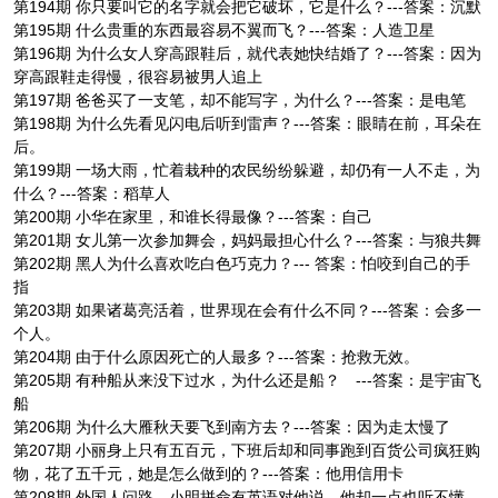
第194期 你只要叫它的名字就会把它破坏，它是什么？---答案：沉默
第195期 什么贵重的东西最容易不翼而飞？---答案：人造卫星
第196期 为什么女人穿高跟鞋后，就代表她快结婚了？---答案：因为
穿高跟鞋走得慢，很容易被男人追上
第197期 爸爸买了一支笔，却不能写字，为什么？---答案：是电笔
第198期 为什么先看见闪电后听到雷声？---答案：眼睛在前，耳朵在
后。
第199期 一场大雨，忙着栽种的农民纷纷躲避，却仍有一人不走，为
什么？---答案：稻草人
第200期 小华在家里，和谁长得最像？---答案：自己
第201期 女儿第一次参加舞会，妈妈最担心什么？---答案：与狼共舞
第202期 黑人为什么喜欢吃白色巧克力？--- 答案：怕咬到自己的手
指
第203期 如果诸葛亮活着，世界现在会有什么不同？---答案：会多一
个人。
第204期 由于什么原因死亡的人最多？---答案：抢救无效。
第205期 有种船从来没下过水，为什么还是船？ ---答案：是宇宙飞
船
第206期 为什么大雁秋天要飞到南方去？---答案：因为走太慢了
第207期 小丽身上只有五百元，下班后却和同事跑到百货公司疯狂购
物，花了五千元，她是怎么做到的？---答案：他用信用卡
第208期 外国人问路，小明拼命有英语对他说，他却一点也听不懂，