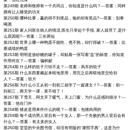
第249期 老师和牧师有一个共同点，你知道是什么吗？---答案：同样
拥有让人睡觉的功夫
第250期 哪种比赛，赢的得不到奖品，输的却有奖品?---答案：划拳
喝酒
第251期 家人问医生病人的情况,医生只举起个手指, 家人就哭了,是什
么原因呢?---答案：三长两短
第252期 世界上哪一种鸭蛋不能吃，煮不熟，却打得破？---答案：比
赛成绩的鸭蛋.
第253期 明明是放砂糖的罐子，却贴着一张写着“盐”的标签，你知道
作用何在？---答案：骗蚂蚁
第254期 什么样的轮子只转不走？---答案：风车的轮子
第255期 什么东西要藏起来暗地里用，用完之后再暗地里交给别
人？---答案：软片
第256期 为什么小王从初一到初三就学了一篇课文？?---答案：初一
到初三，两天学一课，算不错了！
第257期 下雪天，阿文开了暖气，关上门窗，为什么还感到很冷？---
答案：他在门外
第258期 猪皮是用来作什么的呢？---答案：包猪肉用的
第259期 每个成功男人背后有一个女人，那一个失败的男人背后会有
什么？---答案：有太多的女人
第260期 堂堂的中央图书馆，却没有明版的“康熙字典”，这是为什