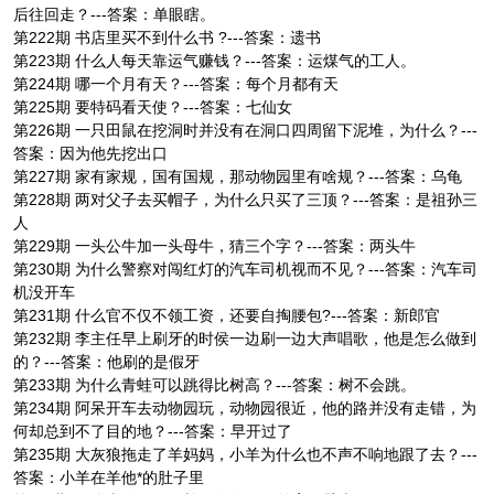
后往回走？---答案：单眼瞎。
第222期 书店里买不到什么书 ?---答案：遗书
第223期 什么人每天靠运气赚钱？---答案：运煤气的工人。
第224期 哪一个月有天？---答案：每个月都有天
第225期 要特码看天使？---答案：七仙女
第226期 一只田鼠在挖洞时并没有在洞口四周留下泥堆，为什么？---
答案：因为他先挖出口
第227期 家有家规，国有国规，那动物园里有啥规？---答案：乌龟
第228期 两对父子去买帽子，为什么只买了三顶？---答案：是祖孙三
人
第229期 一头公牛加一头母牛，猜三个字？---答案：两头牛
第230期 为什么警察对闯红灯的汽车司机视而不见？---答案：汽车司
机没开车
第231期 什么官不仅不领工资，还要自掏腰包?---答案：新郎官
第232期 李主任早上刷牙的时侯一边刷一边大声唱歌，他是怎么做到
的？---答案：他刷的是假牙
第233期 为什么青蛙可以跳得比树高？---答案：树不会跳。
第234期 阿呆开车去动物园玩，动物园很近，他的路并没有走错，为
何却总到不了目的地？---答案：早开过了
第235期 大灰狼拖走了羊妈妈，小羊为什么也不声不响地跟了去？---
答案：小羊在羊他*的肚子里