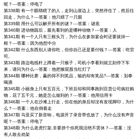
呢？---答案：停电了
第338期 有一个眼睛瞎了的人，走到山崖边上，突然停住了，然后往
回走，为什么？---答案：他只瞎了一只眼
第339期 用什么可以解开所有的谜？---答案：谜底
第340期 进动物园后，最先看到的是哪种动物？---答案：人
第341期 有一个人只有三根头万，为什么在参加宴会时还要拔掉一
根？---答案：因为他想中分
第342期 什么东西别人请你吃，但你自己还是要付钱？---答案：吃官
司。
第343期 路边电线杆上蹲着一只猴子，司机小李看到就立刻停下车
来，请问为什么---答案：他把猴屁股当红灯了
第344期 哪种比赛，赢的得不到奖品，输的却有奖品?---答案：划拳
喝酒
第345期 小丽身上只有五百元，下班后却和同事跑到百货公司疯狂购
物，花了五千元，她是怎么做到的？---答案：他用信用卡
第346期 一个人在沙滩上行走，但在他的身后却没有发现脚印，为什
么？---答案：他在倒着走
第347期 马亚买了新音响，电源开了录音带也放了，为什么没有声音
呢？---答案：停电了
第348期 为什么老虎打架,非要拼个你死我活绝不罢休？---答案：没
有人敢去劝架