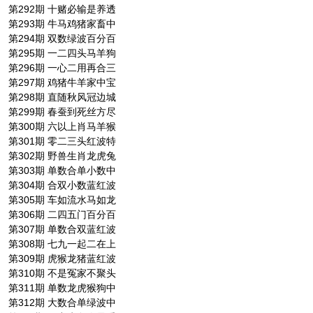
第292期 十赌必输是养透
第293期 牛马鸡猪家畜中
第294期 双数绿波百分百
第295期 一二四头马羊狗
第296期 一心二用再合三
第297期 鸡猪牛羊家中宝
第298期 直随秋风冠边城
第299期 春蚕到死丝方尽
第300期 六以上肖马羊猴
第301期 零二三头红波特
第302期 野兽生肖龙虎兔
第303期 单数合单小数中
第304期 合双小数蓝红波
第305期 车如流水马如龙
第306期 二四五门百分百
第307期 单数合双蓝红波
第308期 七九一起二在上
第309期 虎猴龙猪蓝红波
第310期 不是冤家不聚头
第311期 单数龙虎猴狗中
第312期 大数合单绿波中