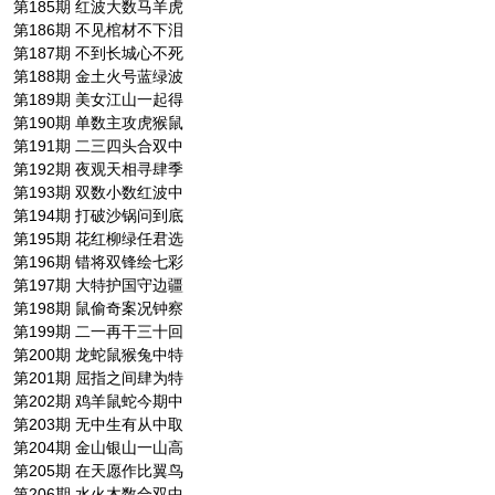
第185期 红波大数马羊虎
第186期 不见棺材不下泪
第187期 不到长城心不死
第188期 金土火号蓝绿波
第189期 美女江山一起得
第190期 单数主攻虎猴鼠
第191期 二三四头合双中
第192期 夜观天相寻肆季
第193期 双数小数红波中
第194期 打破沙锅问到底
第195期 花红柳绿任君选
第196期 错将双锋绘七彩
第197期 大特护国守边疆
第198期 鼠偷奇案况钟察
第199期 二一再干三十回
第200期 龙蛇鼠猴兔中特
第201期 屈指之间肆为特
第202期 鸡羊鼠蛇今期中
第203期 无中生有从中取
第204期 金山银山一山高
第205期 在天愿作比翼鸟
第206期 水火木数合双中