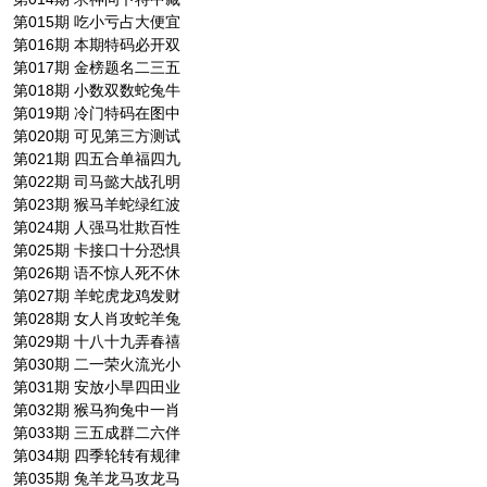
第015期 吃小亏占大便宜
第016期 本期特码必开双
第017期 金榜题名二三五
第018期 小数双数蛇兔牛
第019期 冷门特码在图中
第020期 可见第三方测试
第021期 四五合单福四九
第022期 司马懿大战孔明
第023期 猴马羊蛇绿红波
第024期 人强马壮欺百性
第025期 卡接口十分恐惧
第026期 语不惊人死不休
第027期 羊蛇虎龙鸡发财
第028期 女人肖攻蛇羊兔
第029期 十八十九弄春禧
第030期 二一荣火流光小
第031期 安放小旱四田业
第032期 猴马狗兔中一肖
第033期 三五成群二六伴
第034期 四季轮转有规律
第035期 兔羊龙马攻龙马