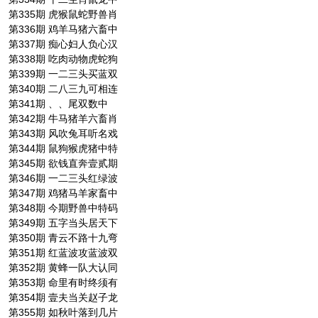
第335期 虎猴鼠蛇野兽肖
第336期 鸡羊马猪六畜中
第337期 痴心妇人负心汉
第338期 吃肉动物虎蛇狗
第339期 一二三头买蓝双
第340期 二八三九可相连
第341期 、、尾双数中
第342期 牛马猪羊六畜肖
第343期 风吹兔耳听名戏
第344期 鼠狗猴虎猪中特
第345期 欲钱直奔壹贰期
第346期 一二三头红绿波
第347期 鸡猪马羊家畜中
第348期 今期野兽中特码
第349期 五字当头居天下
第350期 青云不路十九弯
第351期 红蓝波攻蓝波双
第352期 黄蜂一队大认同
第353期 命里有时终须有
第354期 壹夫当关赵子龙
第355期 如秋叶落到几片