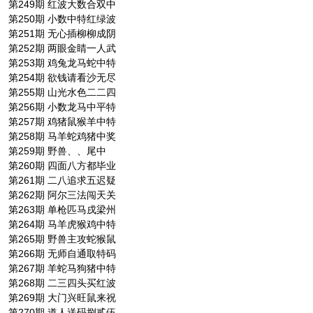
第249期 红波大数合双中
第250期 小数中特红绿波
第251期 无心插柳柳成阴
第252期 两眼金睛一人武
第253期 鸡兔龙马蛇中特
第254期 欲钱请看沙无尽
第255期 山光水色二二四
第256期 小数龙马中平特
第257期 鸡猪鼠猴羊中特
第258期 马羊蛇鸡猪中奖
第259期 野兽、、尾中
第260期 四面八方都毕业
第261期 二八追求五迟疑
第262期 阿尔三法闯天关
第263期 单枪匹马戌梁州
第264期 马羊虎猴鸡中特
第265期 野兽主攻蛇猴鼠
第266期 无师自通取特码
第267期 羊蛇马狗猪中特
第268期 二三四头买红波
第269期 大门兴旺鼠来祝
第270期 道人送码捌贰伍