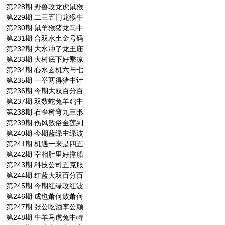
第228期 野兽攻龙虎鼠猴
第229期 二三五门龙猴牛
第230期 鼠羊猴猪龙马中
第231期 合双水土金号码
第232期 大水冲了龙王庙
第233期 大树底下好乘凉
第234期 心水玄机六与七
第235期 一举两得猪中计
第236期 今期大双百分百
第237期 双数蛇兔羊鸡中
第238期 石歪树弯九三形
第239期 伤风败俗金莲到
第240期 今期蓝绿主绿波
第241期 机遇一来是四五
第242期 宰相肚里好撑船
第243期 科技公司五克服
第244期 红蓝大双百分百
第245期 今期红绿攻红波
第246期 成也萧何败萧何
第247期 张公吃酒李公颠
第248期 牛羊马虎兔中特