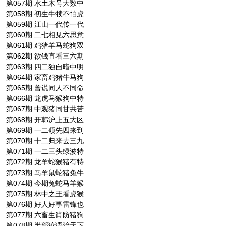
第057期 水土木号大数中
第058期 初生牛犊不怕虎
第059期 江山一代传一代
第060期 二七相见六思意
第061期 鸡猪羊马蛇狗双
第062期 欲钱直看三六期
第063期 四二独自暗中明
第064期 家畜鸡猪牛马狗
第065期 曾说同人不同命
第066期 龙虎马猴狗中特
第067期 中观猪同甘共苦
第068期 开韩沪上五大区
第069期 一二领先四来到
第070期 十二归来去三九
第071期 一二三头绿波特
第072期 龙羊蛇猴猪有特
第073期 马羊鼠蛇猪兔牛
第074期 今期兔蛇马羊猴
第075期 林中之王看虎猴
第076期 好人好事雷锋也
第077期 六畜生肖防猪狗
第078期 半部论语治天下