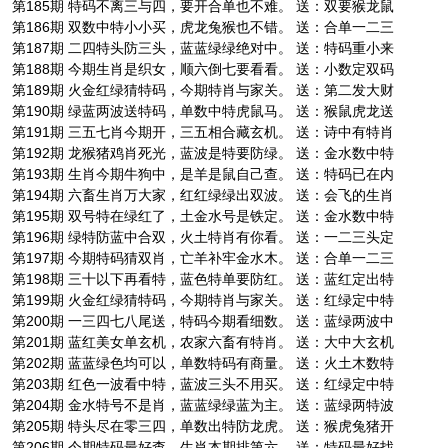
第185期 特码不离三与四，要开合单也不难。 送：双要猴龙鼠
第186期 双数中特小小买，虎龙兔猴也不错。 送：合单一二三
第187期 二四特头防三头，蓝蓝绿绿绝对中。 送：特码重小来
第188期 今期生肖是织女，顺六倒七要看看。 送：小数定双码
第189期 火金红绿猜特码，今期特肖与家关。 送：第二发大财
第190期 绿蓝两波送特码，单数中特虎鼠马。 送：猴鼠虎龙送
第191期 三五七肖今期开，三五相合藏玄机。 送：诗中有特肖
第192期 龙猴猪鸡肖死光，蓝波是特要防绿。 送：金水数中特
第193期 生肖今期牛狗中，是羊是鼠自己查。 送：特码已在内
第194期 六畜生肖万大家，红红绿绿出双波。 送：会飞的生肖
第195期 双号特在绿红了，土金水号是铁定。 送：金水数中特
第196期 绿特防蓝中合双，火土特肖有你看。 送：一二三头定
第197期 今期特码猜双肖，亡羊补牢金水木。 送：合单一二三
第198期 三十以下再看特，蓝色特单要防红。 送：蓝红定出特
第199期 火金红绿猜特码，今期特肖与家关。 送：红绿定中特
第200期 一三四七八尾送，特码今期看细数。 送：蓝绿两波中
第201期 蓝红美女单玄机，农家六畜有特肖。 送：大中大玄机
第202期 蓝蓝绿色均可以，单数特码有商量。 送：火土木数特
第203期 红色一波看中特，蓝波三头不用买。 送：红绿定中特
第204期 金水特号不是肖，蓝蓝绿绿蓝为主。 送：蓝绿两特波
第205期 特头尽在零三四，单数出特防龙虎。 送：猴虎兔猪开
第206期 今期特码最好查，生肖本期排第六。 送：特码最好找