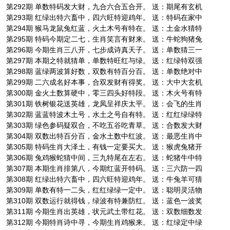
第292期 单数特码发大财，九合六合五合开。 送：期尾有玄机
第293期 红绿出特六畜中，四六旺特迎鸡年。 送：特码在家中
第294期 猴马龙鼠兔红蓝，火土木号有特在。 送：土金水猜特
第295期 特码今期定二七，生肖笑言有财来。 送：牛蛇狗猪兔
第296期 今期生肖三八开，七步成诗真天子。 送：单数猜三一
第297期 本期之特就猜单，单数特旺红与绿。 送：红绿特双强
第298期 蓝绿两波算好数，双数有特百分百。 送：单数绝对中
第299期 二六成名好本事，合双发财有得奖。 送：大中大玄机
第300期 金火土数算硬中，零三四头好特段。 送：木火号有特
第301期 铁树银花送英雄，龙凤呈祥庆太平。 送：会飞的生肖
第302期 蓝蓝特波木土号，水土之号自有特。 送：红红绿绿特
第303期 绿色参码疑双合，不吃五谷吃青草。 送：合数发大财
第304期 双数出特百分百，金水土数中红波。 送：最恶生肖中
第305期 特码生肖大泽土，有钱一定要买大。 送：猴虎兔猪开
第306期 兔鸡猴蛇猜中间，三九特尾在左右。 送：蛇猪牛中特
第307期 本期生肖排第八，今期红蓝开特码。 送：三六防一四
第308期 红绿出特六畜中，四六旺特迎鸡年。 送：牛兔羊可猜
第309期 单数有特一二头，红红绿绿一定中。 送：聪明灵活物
第310期 双数运行就得钱，绿波有特兼防红。 送：蓝色一波奖
第311期 今期生肖出英雄，状元武土带红花。 送：双数细数发
第312期 今期特肖诗中寻，今期生肖鸡猴来。 送：红绿定中绿