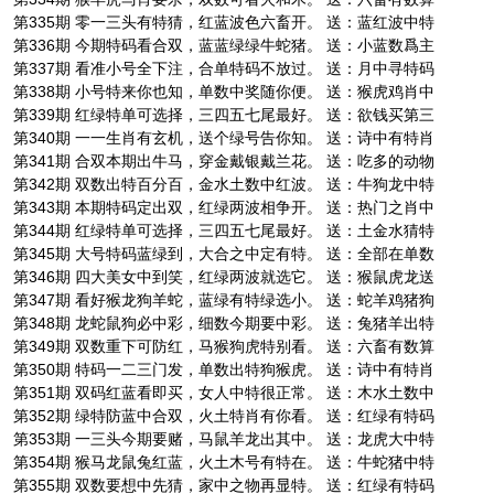
第335期 零一三头有特猜，红蓝波色六畜开。 送：蓝红波中特
第336期 今期特码看合双，蓝蓝绿绿牛蛇猪。 送：小蓝数爲主
第337期 看准小号全下注，合单特码不放过。 送：月中寻特码
第338期 小号特来你也知，单数中奖随你便。 送：猴虎鸡肖中
第339期 红绿特单可选择，三四五七尾最好。 送：欲钱买第三
第340期 一一生肖有玄机，送个绿号告你知。 送：诗中有特肖
第341期 合双本期出牛马，穿金戴银戴兰花。 送：吃多的动物
第342期 双数出特百分百，金水土数中红波。 送：牛狗龙中特
第343期 本期特码定出双，红绿两波相争开。 送：热门之肖中
第344期 红绿特单可选择，三四五七尾最好。 送：土金水猜特
第345期 大号特码蓝绿到，大合之中定有特。 送：全部在单数
第346期 四大美女中到笑，红绿两波就选它。 送：猴鼠虎龙送
第347期 看好猴龙狗羊蛇，蓝绿有特绿选小。 送：蛇羊鸡猪狗
第348期 龙蛇鼠狗必中彩，细数今期要中彩。 送：兔猪羊出特
第349期 双数重下可防红，马猴狗虎特别看。 送：六畜有数算
第350期 特码一二三门发，单数出特狗猴虎。 送：诗中有特肖
第351期 双码红蓝看即买，女人中特很正常。 送：木水土数中
第352期 绿特防蓝中合双，火土特肖有你看。 送：红绿有特码
第353期 一三头今期要赌，马鼠羊龙出其中。 送：龙虎大中特
第354期 猴马龙鼠兔红蓝，火土木号有特在。 送：牛蛇猪中特
第355期 双数要想中先猜，家中之物再显特。 送：红绿有特码