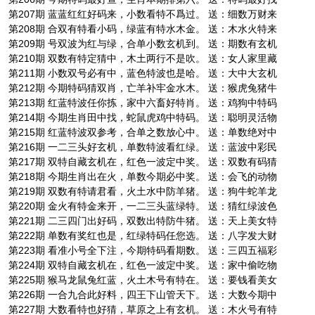
第207期 蓝蓝红红好码来，小数看特不爲过。 送：细数万财来
第208期 合双有特看小码，绿蓝有特水木金。 送：木水火特来
第209期 号双波为红与绿，合单小数玄机到。 送：期数有玄机
第210期 双数有特定猜中，木土两行不是吹。 送：女人家里藏
第211期 小数双号必有中，蓝色特波也是哈。 送：大中大玄机
第212期 今期特码猜双肖，亡羊补牢金水木。 送：猴虎兔猪牛
第213期 红蓝特波任你拣，家中六畜好特肖。 送：鸡狗中特码
第214期 今期生肖田中找，蛇鼠虎鸡中特码。 送：聪明灵活物
第215期 红蓝特波双参考，合单之数放心中。 送：单数绝对中
第216期 一二三头好玄机，单数特波看红绿。 送：蓝波中彩民
第217期 双特自藏玄机在，红色一波定中奖。 送：双数有码猜
第218期 今期生肖出在火，单数今期必中奖。 送：会飞的动物
第219期 双数有特请君看，火土水中防羊猪。 送：狗牛蛇羊龙
第220期 金火有特金来开，一二三头蓝绿特。 送：猜红绿波色
第221期 二三四门出好码，双数出特防牛猪。 送：天上美女特
第222期 单数有奖红也是，红绿特码任您选。 送：八字发大财
第223期 看准小号全下注，今期特码看期数。 送：三四五福彩
第224期 双特自藏玄机在，红色一波定中奖。 送：家中偷吃物
第225期 猴马龙鼠兔红蓝，火土木号有特在。 送：要钱看美女
第226期 一合九合此好料，四王下山管天下。 送：大数今期中
第227期 大数看特也好猜，草原之上有玄机。 送：木火号有特