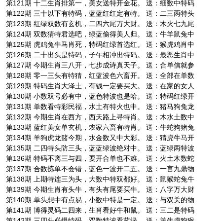
第121期 十二生肖排第一，美女送特开金花。 送：细数中特码
第122期 三十以下有特码，蓝蓝红红定有特。 送：二三两特头
第123期 红绿双数有玄机，二四六尾万大财。 送：木火七九尾
第124期 双数猜特君选吧，绿蓝偷得美人归。 送：牛羊鼠兔中
第125期 虎鸡兔牛马肖死，特码红绿首选红。 送：猴虎鸡肖中
第126期 二十出头是特码，子午相冲出特码。 送：最恶生肖中
第127期 今期生肖三八开，七步成诗真天子。 送：合单信就参
第128期 零一三头有特猜，红蓝波色六畜开。 送：全部在单数
第129期 特码生肖大泽土，有钱一定要买大。 送：在家的女人
第130期 小数双号必有中，蓝色特波也是哈。 送：特码红绿开
第131期 单数看特彩民福，水土有特火也中。 送：猪马狗兔龙
第132期 今期生肖在西方，西天路上寻特肖。 送：木水土数中
第133期 蓝红美女单玄机，农家六畜有特肖。 送：牛蛇狗猪兔
第134期 羊狗虎龙赌今期，水金数又中大彩。 送：猜虎牛马开
第135期 二四特头防三头，蓝蓝绿波绝对中。 送：蓝绿两特波
第136期 特码不离三与四，要开合单也不难。 送：火土木数蛇
第137期 合数拣单不会错，蓝色一波开二五。 送：一言九鼎物
第138期 上期特连三为头，大数中特双都好。 送：鼠猴蛇兔牛
第139期 今期生肖有头牛，有头有尾要买牛。 送：八字万大财
第140期 单头想中有点易，小数中特是一定。 送：与双关的物
第141期 博得灵码二四来，生肖看好牛和鼠。 送：三二是特码
第142期 三四头必爆特码，双数特波看蓝绿。 送：羊牛虎狗猴