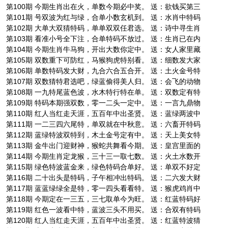
第100期 今期生肖出在火，单数今期必中奖。 送：欲钱买第三
第101期 号双波为红与绿，合单小数玄机到。 送：水肖中特码
第102期 大单大双猜特码，单单双双任君选。 送：诗中寻生肖
第103期 看准小号全下注，合单特码不放过。 送：生肖已在内
第104期 今期生肖牛马狗，开出大数你定中。 送：女人家里藏
第105期 双数重下可防红，马猴狗虎特别看。 送：细数发大家
第106期 单数特码发大财，九合六合五合开。 送：土火金号特
第107期 双数猜特君选吧，绿蓝偷得美人归。 送：会飞的动物
第108期 一九特尾蓝色波，水木特行特在单。 送：双数定有特
第109期 特码本期强双数，零一二头一定中。 送：一言九鼎物
第110期 红人当红走天涯，五百年中出圣贤。 送：蓝绿两波中
第111期 一二三四六尾特，单双就在中秋意。 送：六畜开特码
第112期 蓝绿特波双特到，木土金号定有中。 送：天上美女特
第113期 金牛出门迎财神，猴蛇共舞看今期。 送：皇宫里面的
第114期 今期生肖定龙猴，三十三一取七数。 送：火土水数开
第115期 绿色特波蓝金来，绿色特码合单好。 送：单双不好定
第116期 二十出头是特码，子午相冲出特码。 送：二六发大财
第117期 蓝蓝绿绿全是特，零一四头看看特。 送：猴虎鸡肖中
第118期 今期定在一三五，三七取单今为旺。 送：红蓝特码好
第119期 红色一波看中特，蓝波三头不用买。 送：合双有特码
第120期 红人当红走天涯，五百年中出圣贤。 送：红蓝特波猜