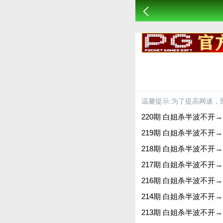
温馨提示:为了提高网速，
220期 白姐杀半波不开→ :
219期 白姐杀半波不开→ :
218期 白姐杀半波不开→ :
217期 白姐杀半波不开→ :
216期 白姐杀半波不开→ :
214期 白姐杀半波不开→ :
213期 白姐杀半波不开→ :