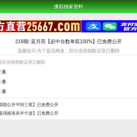
澳彩独家资料
219期: 蓝月亮【必中合数单双100%】已免费公开
温馨提示:为了提高网速，部分连错期数记录已删除
部分连错期数记录已删除
? 准
6 准
4 准
亮【期期公开平特三尾】已免费公开
亮【最强精准杀半个波】已免费公开