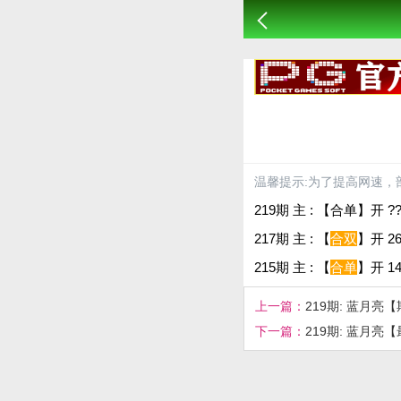
温馨提示:为了提高网速，
219期 主 : 【合单】开 ?
217期 主 : 【
合双
】开 2
215期 主 : 【
合单
】开 1
上一篇：
219期: 蓝月
下一篇：
219期: 蓝月