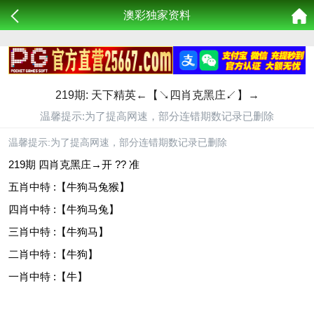
澳彩独家资料
219期: 天下精英←【↘四肖克黑庄↙】→
温馨提示:为了提高网速，部分连错期数记录已删除
温馨提示:为了提高网速，部分连错期数记录已删除
219期 四肖克黑庄→开 ?? 准
五肖中特 :【牛狗马兔猴】
四肖中特 :【牛狗马兔】
三肖中特 :【牛狗马】
二肖中特 :【牛狗】
一肖中特 :【牛】