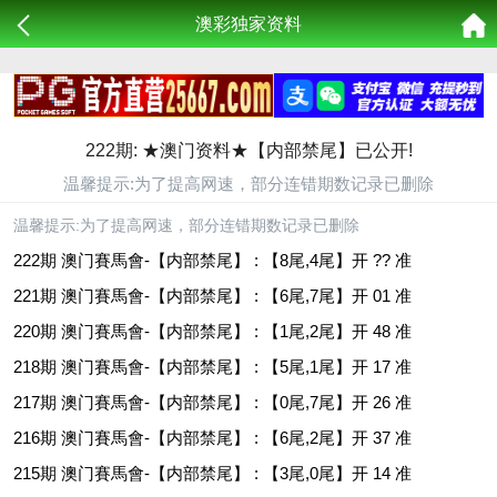
澳彩独家资料
222期: ★澳门资料★【内部禁尾】已公开!
温馨提示:为了提高网速，部分连错期数记录已删除
温馨提示:为了提高网速，部分连错期数记录已删除
222期 澳门賽馬會-【内部禁尾】 : 【8尾,4尾】开 ?? 准
221期 澳门賽馬會-【内部禁尾】 : 【6尾,7尾】开 01 准
220期 澳门賽馬會-【内部禁尾】 : 【1尾,2尾】开 48 准
218期 澳门賽馬會-【内部禁尾】 : 【5尾,1尾】开 17 准
217期 澳门賽馬會-【内部禁尾】 : 【0尾,7尾】开 26 准
216期 澳门賽馬會-【内部禁尾】 : 【6尾,2尾】开 37 准
215期 澳门賽馬會-【内部禁尾】 : 【3尾,0尾】开 14 准