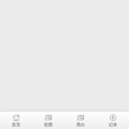
首页
彩图
黑白
记录