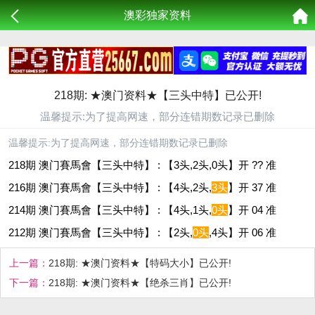
澳彩独家资料
218期: ★澳门资料★【三头中特】已公开!
温馨提示:为了提高网速，部分连错期数记录已删除
温馨提示:为了提高网速，部分连错期数记录已删除
218期 澳门賽馬會【三头中特】 : 【3头,2头,0头】开 ?? 准
216期 澳门賽馬會【三头中特】 : 【4头,2头,
3头
】开 37 准
214期 澳门賽馬會【三头中特】 : 【4头,1头,
0头
】开 04 准
212期 澳门賽馬會【三头中特】 : 【2头,
0头
,4头】开 06 准
上一篇：
218期: ★澳门资料★【特码大小】已公开!
下一篇：
218期: ★澳门资料★【绝杀三肖】已公开!