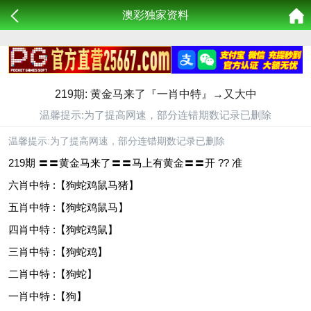
澳彩独家资料
219期: 黄金马来了『一肖中特』→又大中
温馨提示:为了提高网速，部分连错期数记录已删除
温馨提示:为了提高网速，部分连错期数记录已删除
219期 〓〓黄金马来了〓〓马上有黄金〓〓开 ?? 准
六肖中特 :【狗蛇鸡鼠马猪】
五肖中特 :【狗蛇鸡鼠马】
四肖中特 :【狗蛇鸡鼠】
三肖中特 :【狗蛇鸡】
二肖中特 :【狗蛇】
一肖中特 :【狗】