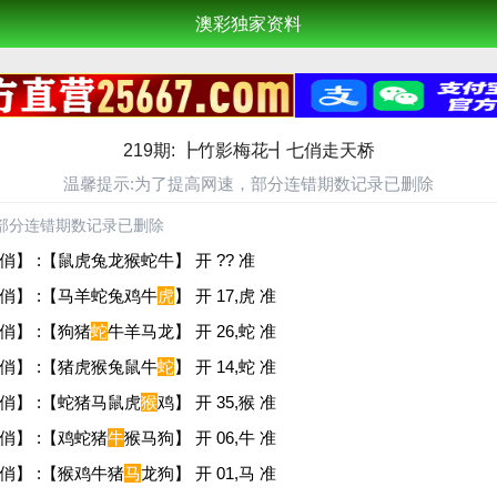
澳彩独家资料
219期: ┣竹影梅花┫七俏走天桥
温馨提示:为了提高网速，部分连错期数记录已删除
部分连错期数记录已删除
俏】 :【鼠虎兔龙猴蛇牛】 开 ?? 准
七俏】 :【马羊蛇兔鸡牛
虎
】 开 17,虎 准
俏】 :【狗猪
蛇
牛羊马龙】 开 26,蛇 准
七俏】 :【猪虎猴兔鼠牛
蛇
】 开 14,蛇 准
七俏】 :【蛇猪马鼠虎
猴
鸡】 开 35,猴 准
俏】 :【鸡蛇猪
牛
猴马狗】 开 06,牛 准
俏】 :【猴鸡牛猪
马
龙狗】 开 01,马 准