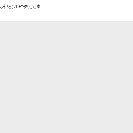
梅花┫绝杀10个数期期毒