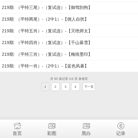
219期: （平特三尾）-（复试连）-【御驾剖狗】
219期: （平特两尾）-（2中1）-【佣人自扰】
219期: （平特五肖）-（复试连）-【灭绝师太】
219期: （平特四肖）-（复试连）-【千山暮雪】
219期: （平特三肖）-（复试连）-【梅痕墨印】
219期: （平特一肖）-（2中1）-【蓝色风暴】
共 60 条记录 1/4 页 条每页
1
2
3
4
下一页
首页
彩图
黑白
记录