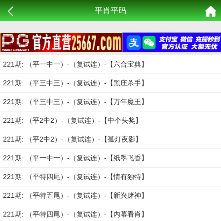
平肖平码
221期: （平一中一）-（复试连）-【六合宝典】
221期: （平三中三）-（复试连）-【黑庄杀手】
221期: （平三中三）-（复试连）-【万年魔王】
221期: （平2中2）-（复试连）-【中个头奖】
221期: （平2中2）-（复试连）-【孤灯夜影】
221期: （平一中一）-（复试连）-【纸墨飞香】
221期: （平特四尾）-（复试连）-【情有独特】
221期: （平特五尾）-（复试连）-【新兴赌神】
221期: （平特四尾）-（复试连）-【内幕看肖】