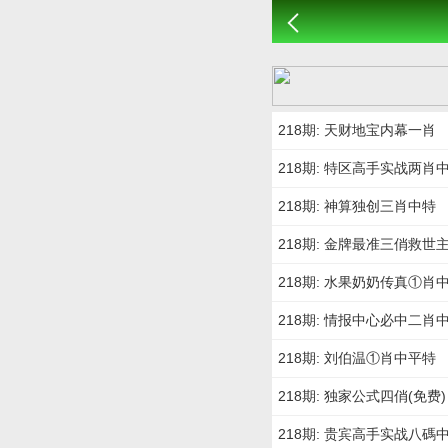
218期: 天财地宝内幕一肖
218期: 特区高手实战两肖
218期: 神算独创三肖中特
218期: 金牌最准三俏救世
218期: 水果奶奶传真①肖
218期: 情报中心必中二肖
218期: 刘伯温①肖中平特
218期: 独家公式四俏(免费)
218期: 贵宾高手实战八碼