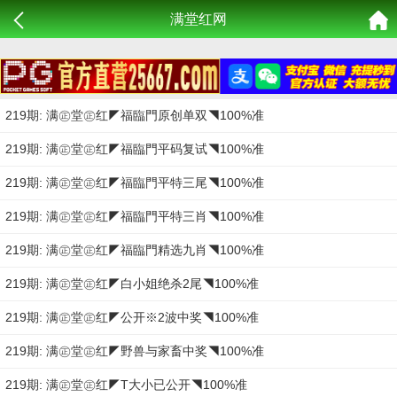
满堂红网
219期: 满㊣堂㊣红◤福臨門原创单双◥100%准
219期: 满㊣堂㊣红◤福臨門平码复试◥100%准
219期: 满㊣堂㊣红◤福臨門平特三尾◥100%准
219期: 满㊣堂㊣红◤福臨門平特三肖◥100%准
219期: 满㊣堂㊣红◤福臨門精选九肖◥100%准
219期: 满㊣堂㊣红◤白小姐绝杀2尾◥100%准
219期: 满㊣堂㊣红◤公开※2波中奖◥100%准
219期: 满㊣堂㊣红◤野兽与家畜中奖◥100%准
219期: 满㊣堂㊣红◤T大小已公开◥100%准