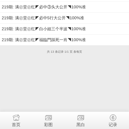
219期: 满㊣堂㊣红◤必中③头大公开◥100%准
219期: 满㊣堂㊣红◤必中5行大公开◥100%准
219期: 满㊣堂㊣红◤白小姐三个半波◥100%准
219期: 满㊣堂㊣红◤福臨門踩死一肖◥100%准
共 13 条记录 1/1 页 条每页
首页
彩图
黑白
记录