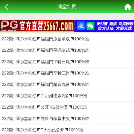
满堂红网
222期: 满㊣堂㊣红◤福臨門原创单双◥100%准
222期: 满㊣堂㊣红◤福臨門平码复试◥100%准
222期: 满㊣堂㊣红◤福臨門平特三尾◥100%准
222期: 满㊣堂㊣红◤福臨門平特三肖◥100%准
222期: 满㊣堂㊣红◤福臨門精选九肖◥100%准
222期: 满㊣堂㊣红◤白小姐绝杀2尾◥100%准
222期: 满㊣堂㊣红◤公开※2波中奖◥100%准
222期: 满㊣堂㊣红◤野兽与家畜中奖◥100%准
222期: 满㊣堂㊣红◤T大小已公开◥100%准