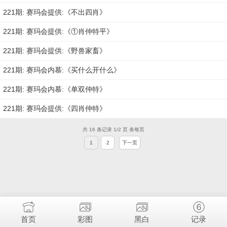
221期: 赛玛会提供:《不出四肖》
221期: 赛玛会提供:《①肖仲特平》
221期: 赛玛会提供:《野兽家畜》
221期: 赛玛会内慕:《买什么开什么》
221期: 赛玛会内慕:《单双仲特》
221期: 赛玛会提供:《四肖仲特》
共 16 条记录 1/2 页 条每页
1
2
下一页
首页
彩图
黑白
记录