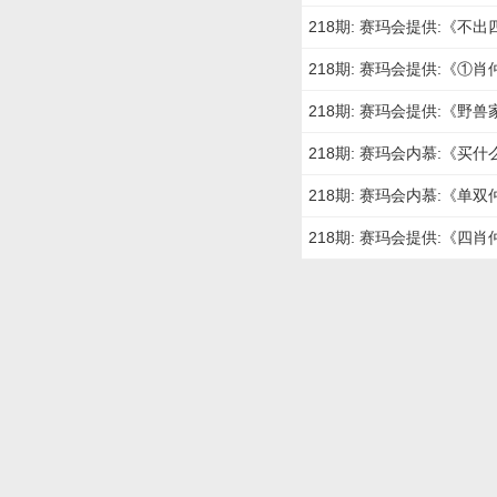
218期: 赛玛会提供:《不出
218期: 赛玛会提供:《①
218期: 赛玛会提供:《野兽
218期: 赛玛会内慕:《买
218期: 赛玛会内慕:《单双
218期: 赛玛会提供:《四肖