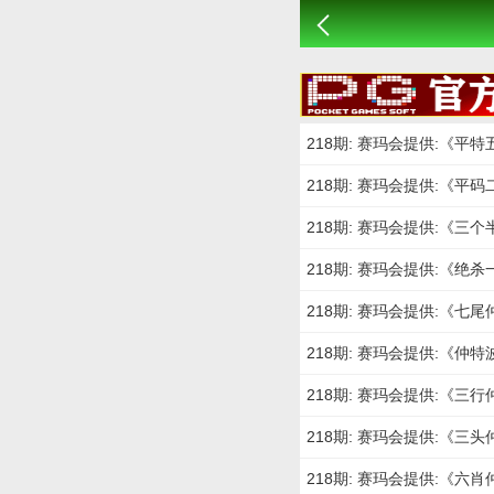
218期: 赛玛会提供:《平
218期: 赛玛会提供:《平
218期: 赛玛会提供:《三
218期: 赛玛会提供:《绝杀
218期: 赛玛会提供:《七尾
218期: 赛玛会提供:《仲特
218期: 赛玛会提供:《三行
218期: 赛玛会提供:《三头
218期: 赛玛会提供:《六肖