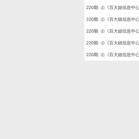
220期: ㊣《百大姐信息中
220期: ㊣《百大姐信息中
220期: ㊣《百大姐信息中
220期: ㊣《百大姐信息中
220期: ㊣《百大姐信息