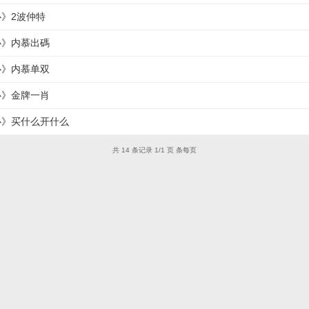
心》2波仲特
心》内慕出碼
心》内慕单双
心》金牌一肖
中心》买什么开什么
共 14 条记录 1/1 页 条每页