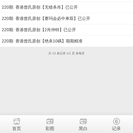
220期: 香港曾氏原创【无错杀肖】已公开
220期: 香港曾氏原创【赛玛会必中单双】已公开
220期: 香港曾氏原创【2肖仲特】已公开
220期: 香港曾氏原创【绝杀10碼】期期精准
共 13 条记录 1/1 页 条每页
首页
彩图
黑白
记录