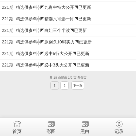
221期: 精选供参料╬◤九肖中特大公开◥已更新
221期: 精选供参料╬◤精选六肖选一肖◥已更新
221期: 精选供参料╬◤白姐三个半波◥已更新
221期: 精选供参料╬◤原创杀10码实力◥已更新
221期: 精选供参料╬◤必中5行大公开◥已更新
221期: 精选供参料╬◤必中3头大公开◥已更新
共 18 条记录 1/2 页 条每页
1
2
下一页
首页
彩图
黑白
记录