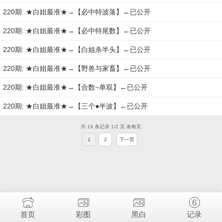
220期: ★白姐最准★→【必中特波落】←已公开
220期: ★白姐最准★→【必中特尾数】←已公开
220期: ★白姐最准★→【白姐杀半头】←已公开
220期: ★白姐最准★→【野兽与家畜】←已公开
220期: ★白姐最准★→【合数~单双】←已公开
220期: ★白姐最准★→【三个●半波】←已公开
共 19 条记录 1/2 页 条每页
1
2
下一页
首页
彩图
黑白
记录