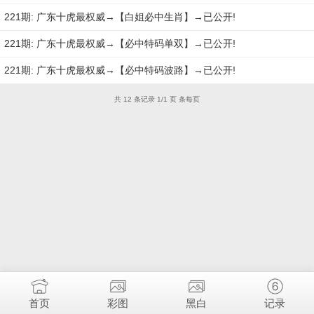
221期: 广东十虎最权威→【白姐必中生肖】→已公开!
221期: 广东十虎最权威→【必中特码单双】→已公开!
221期: 广东十虎最权威→【必中特码波路】→已公开!
共 12 条记录 1/1 页 条每页
首页
彩图
黑白
记录