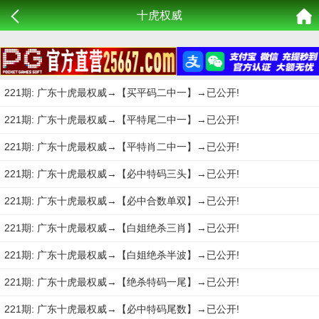
十虎权威
221期: 广东十虎最权威→【买平码二中一】→已公开!
221期: 广东十虎最权威→【平特尾二中一】→已公开!
221期: 广东十虎最权威→【平特肖二中一】→已公开!
221期: 广东十虎最权威→【必中特码三头】→已公开!
221期: 广东十虎最权威→【必中合数单双】→已公开!
221期: 广东十虎最权威→【白姐绝杀三肖】→已公开!
221期: 广东十虎最权威→【白姐绝杀半波】→已公开!
221期: 广东十虎最权威→【绝杀特码一尾】→已公开!
221期: 广东十虎最权威→【必中特码尾数】→已公开!