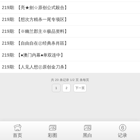
219期: 【亮★劍☆原创公式殺合】
219期: 【想次方精杀一尾专项区】
219期: 【※幽兰郡主※极品资料】
219期: 【自由自在㊣经典杀肖區】
219期: 【●澳门内幕●单双连中】
219期: 【人见人想㊣原创金刀杀】
共 20 条记录 1/2 页 条每页
1
2
下一页
首页
彩图
黑白
记录