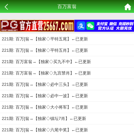
百万富翁
221期: 百万[翁→【独家◇平特五尾】←已更新
221期: 百万[翁→【独家◇平特五肖】←已更新
221期: 百万富翁→【独家◇买九不中】←已更新
221期: 百万富翁→【独家◇九宫禁肖】←已更新
221期: 百万[翁→【独家◇必中三头】→已更新
221期: 百万[翁→【独家◇必中一波】←已更新
221期: 百万[翁→【独家◇大小将军】←已更新
221期: 百万[翁→【独家◇镇坛7肖】←已更新
221期: 百万[翁→【独家◇六尾中奖】←已更新