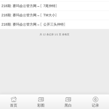
218期: 赛玛会㊣管方网→〖7尾仲特〗
218期: 赛玛会㊣管方网→〖TM大小〗
218期: 赛玛会㊣管方网→〖公开三头仲特〗
共 12 条记录 1/1 页 条每页
首页
彩图
黑白
记录