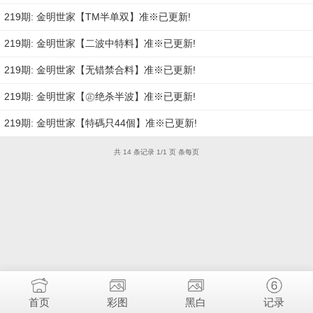
219期: 金明世家【TM半单双】准※已更新!
219期: 金明世家【二波中特料】准※已更新!
219期: 金明世家【无错禁合料】准※已更新!
219期: 金明世家【㊣绝杀半波】准※已更新!
219期: 金明世家【特碼只44個】准※已更新!
共 14 条记录 1/1 页 条每页
首页
彩图
黑白
记录