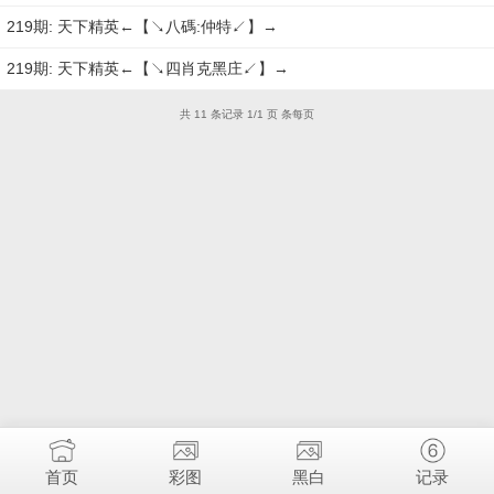
219期: 天下精英←【↘八碼:仲特↙】→
219期: 天下精英←【↘四肖克黑庄↙】→
共 11 条记录 1/1 页 条每页
首页
彩图
黑白
记录