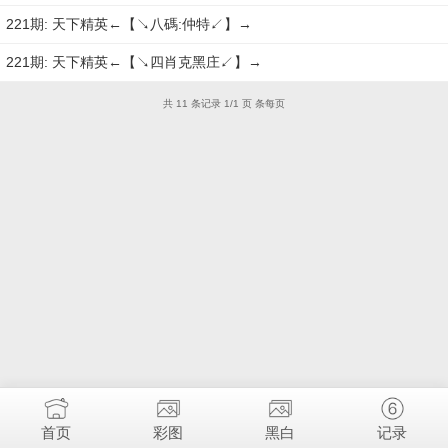
221期: 天下精英←【↘八碼:仲特↙】→
221期: 天下精英←【↘四肖克黑庄↙】→
共 11 条记录 1/1 页 条每页
首页
彩图
黑白
记录