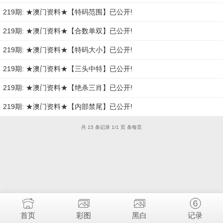
219期: ★澳门资料★【特码范围】已公开!
219期: ★澳门资料★【合数单双】已公开!
219期: ★澳门资料★【特码大小】已公开!
219期: ★澳门资料★【三头中特】已公开!
219期: ★澳门资料★【绝杀三肖】已公开!
219期: ★澳门资料★【内部禁尾】已公开!
共 15 条记录 1/1 页 条每页
首页
彩图
黑白
记录