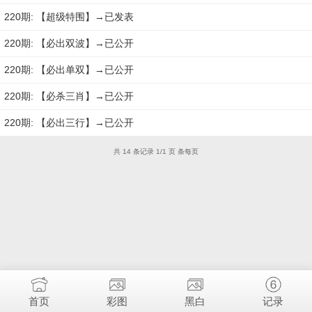
220期: 【超级特围】→已发表
220期: 【必出双波】→已公开
220期: 【必出单双】→已公开
220期: 【必杀三肖】→已公开
220期: 【必出三行】→已公开
共 14 条记录 1/1 页 条每页
首页
彩图
黑白
记录