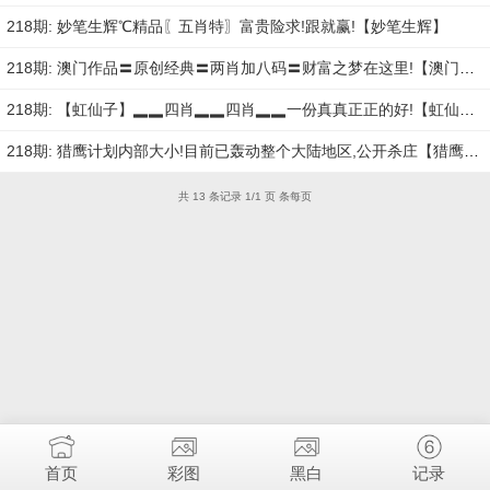
218期: 妙笔生辉℃精品〖五肖特〗富贵险求!跟就赢!【妙笔生辉】
218期: 澳门作品〓原创经典〓两肖加八码〓财富之梦在这里!【澳门作品】
218期: 【虹仙子】▂▂四肖▂▂四肖▂▂一份真真正正的好!【虹仙子】
218期: 猎鹰计划内部大小!目前已轰动整个大陆地区,公开杀庄【猎鹰计划】
共 13 条记录 1/1 页 条每页
首页
彩图
黑白
记录