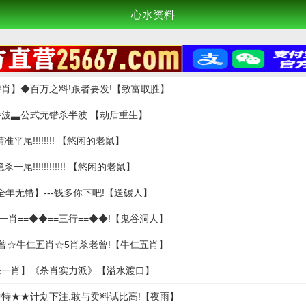
心水资料
平特肖】◆百万之料!跟者要发!【致富取胜】
杀半波▃公式无错杀半波 【劫后重生】
准平尾!!!!!!!! 【悠闲的老鼠】
尾!!!!!!!!!!!! 【悠闲的老鼠】
【全年无错】---钱多你下吧!【送碳人】
杀一肖==◆◆==三行==◆◆!【鬼谷洞人】
杀老曾☆牛仁五肖☆5肖杀老曾!【牛仁五肖】
绝杀一肖】《杀肖实力派》【溢水渡口】
肖中特★★计划下注,敢与卖料试比高!【夜雨】