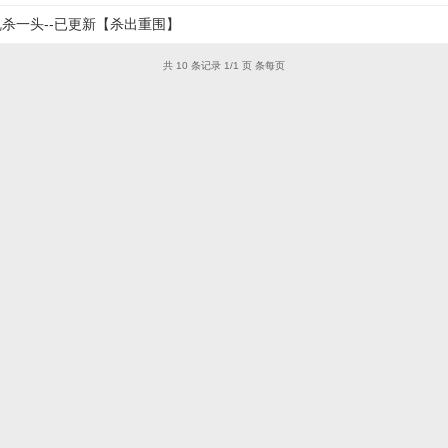
乱杀一头--已更新【杀出重围】
共 10 条记录 1/1 页 条每页