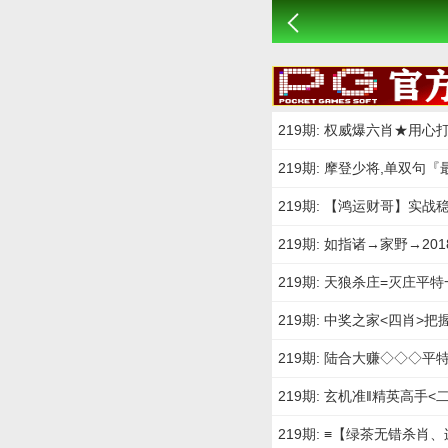
219期: 权威爆六肖★用
219期: 摩登少将,单双
219期: 【鸿运财哥】实
219期: 如指诸→家野→2
219期: 天狼杀庄=灭庄平
219期: 中奖之家<四肖>
219期: 陆合大赚◇◇◇
219期: 玄机准‖精英高手
219期: ≡【绿茶无错杀肖