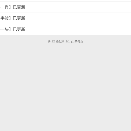
掉㊣一肖】已更新
掉㊣半波】已更新
掉㊣一头】已更新
共 12 条记录 1/1 页 条每页