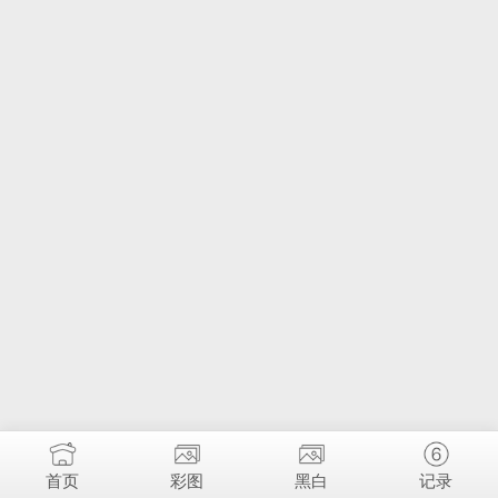
首页
彩图
黑白
记录